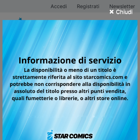
Accedi
Registrati
Newsletter
×
Chiudi
Tutti i fumetti per la
testata BIG