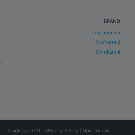
BRAND
Info acquisti
Contattaci
Condizioni
i
. | Design by
IT-AL
|
Privacy Policy
|
Governance
|