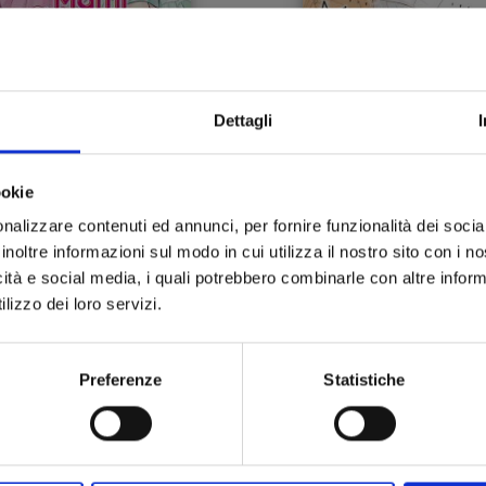
Dettagli
CREAMY MAMI – LA
LIVING-ROOM
INCIPESSA CAPRICCIOSA
MATSUNAGA-SAN n. 
n. 5
ookie
23/03/2022
23/02/2022
nalizzare contenuti ed annunci, per fornire funzionalità dei socia
inoltre informazioni sul modo in cui utilizza il nostro sito con i 
 6,50
€ 5,90
icità e social media, i quali potrebbero combinarle con altre inform
lizzo dei loro servizi.
Preferenze
Statistiche