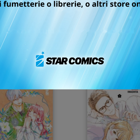
LIVING-ROOM
CREAMY MAMI – LA
MATSUNAGA-SAN n. 10
PRINCIPESSA CAPRICCI
n. 6
23/11/2022
26/10/2022
 5,90
€ 6,50