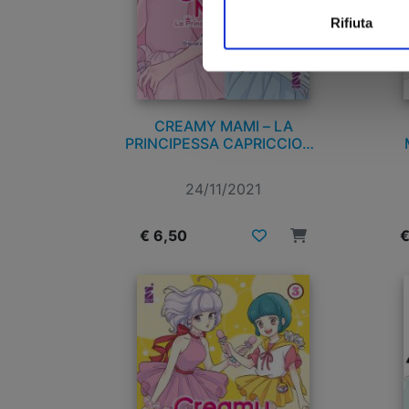
Rifiuta
CREAMY MAMI – LA
PRINCIPESSA CAPRICCIOSA
n. 4
24/11/2021
€ 6,50
€