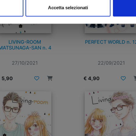
Accetta selezionati
LIVING-ROOM
PERFECT WORLD n. 1
MATSUNAGA-SAN n. 4
27/10/2021
22/09/2021
 5,90
€ 4,90