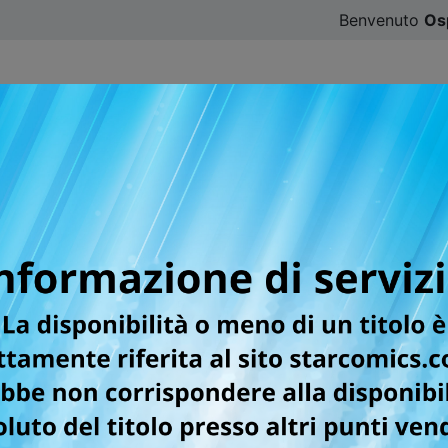
Benvenuto
Os
CATALOGO
SFOGLIA ONLINE
DIGISTAR
#ILOVE
r la testata AMICI