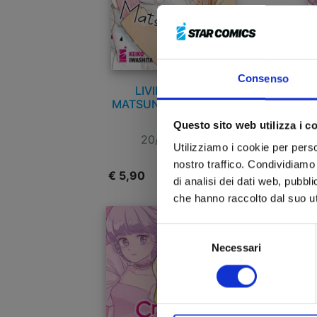
Consenso
LIVING-ROOM
MATSUNAGA-SAN n. 7
PR
Questo sito web utilizza i c
20/04/2022
Utilizziamo i cookie per perso
nostro traffico. Condividiamo 
€ 5,90
€
di analisi dei dati web, pubbl
che hanno raccolto dal suo uti
Selezione
Necessari
del
consenso