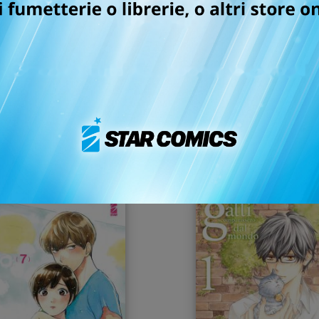
SE I GATTI
PROMISE CINDERELLA n
SCOMPARISSERO DAL
MONDO n. 4
01/10/2024
03/09/2024
 7,50
€ 6,50