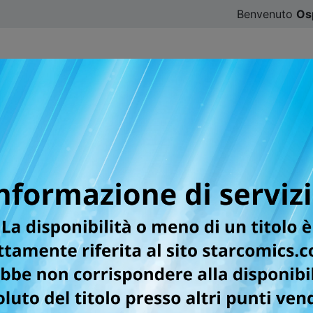
Benvenuto
Os
CATALOGO
SFOGLIA ONLINE
DIGISTAR
#ILOVE
r la testata AMICI