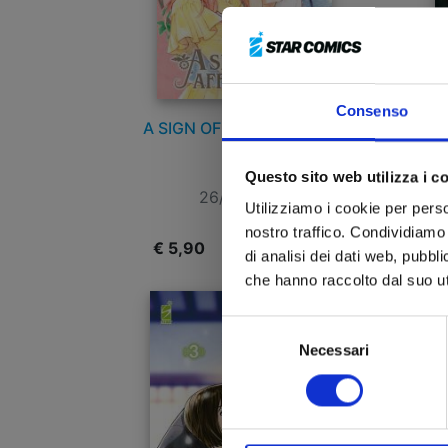
Consenso
A SIGN OF AFFECTION n. 9
PR
Questo sito web utilizza i c
26/03/2024
Utilizziamo i cookie per perso
nostro traffico. Condividiamo 
€ 5,90
€
di analisi dei dati web, pubbl
che hanno raccolto dal suo uti
Selezione
Necessari
del
consenso