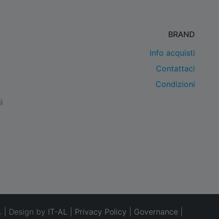
BRAND
Info acquisti
Contattaci
Condizioni
i
. | Design by
IT-AL
|
Privacy Policy
|
Governance
|