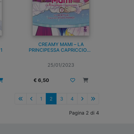
CREAMY MAMI – LA
1
PRINCIPESSA CAPRICCIOSA
n. 7
25/01/2023
€ 6,50
1
2
3
4
Pagina 2 di 4