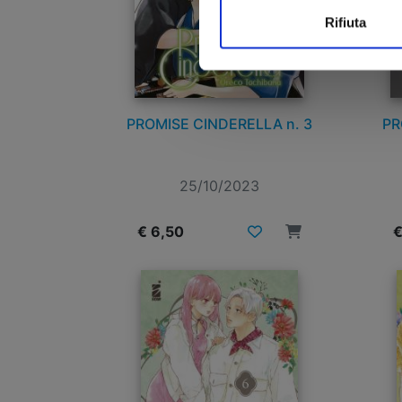
Rifiuta
PROMISE CINDERELLA n. 3
PR
25/10/2023
€ 6,50
€