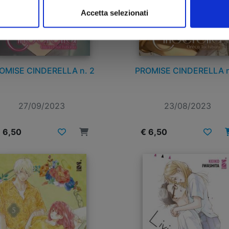
Accetta selezionati
OMISE CINDERELLA n. 2
PROMISE CINDERELLA n
27/09/2023
23/08/2023
 6,50
€ 6,50