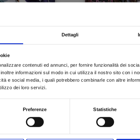
Dettagli
CORD OF RAGNAROK n.
RECORD OF RAGNAROK
25
LO STRANO CASO DI J
LO SQUARTATORE n. 
ookie
14/04/2026
27/01/2026
nalizzare contenuti ed annunci, per fornire funzionalità dei socia
inoltre informazioni sul modo in cui utilizza il nostro sito con i 
 6,90
€ 6,50
icità e social media, i quali potrebbero combinarle con altre inform
lizzo dei loro servizi.
Preferenze
Statistiche