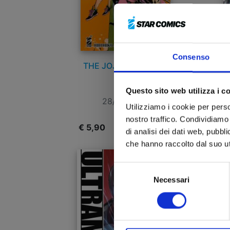
Consenso
THE JOJOLANDS n. 6
RE
Questo sito web utilizza i c
28/04/2026
Utilizziamo i cookie per perso
nostro traffico. Condividiamo 
€ 5,90
€
di analisi dei dati web, pubbl
che hanno raccolto dal suo uti
Selezione
Necessari
del
consenso