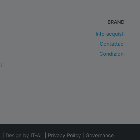
BRAND
Info acquisti
Contattaci
Condizioni
i
. | Design by
IT-AL
|
Privacy Policy
|
Governance
|