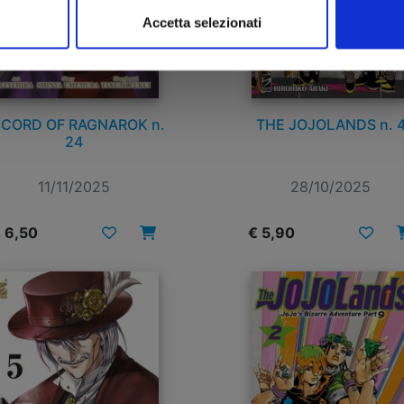
Accetta selezionati
CORD OF RAGNAROK n.
THE JOJOLANDS n. 
24
11/11/2025
28/10/2025
 6,50
€ 5,90