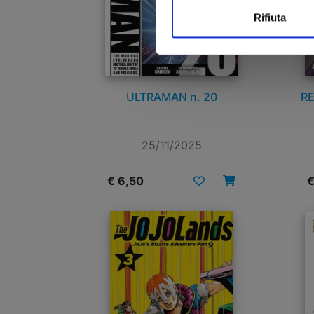
Rifiuta
ULTRAMAN n. 20
RE
25/11/2025
€ 6,50
€