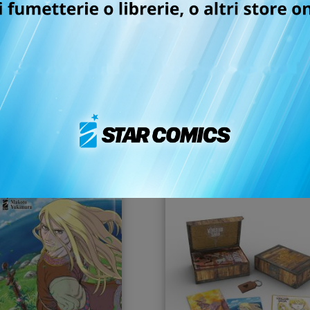
CORD OF RAGNAROK n.
THE JOJOLANDS n. 
26
25/08/2026
14/07/2026
 6,90
€ 5,90