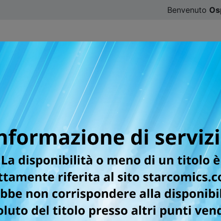
Benvenuto
Os
CATALOGO
SFOGLIA ONLINE
DIGISTAR
#ILOVE
er la testata ACTION