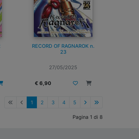
2
RECORD OF RAGNAROK n.
23
27/05/2025
€ 6,90
1
2
3
4
5
Pagina 1 di 8