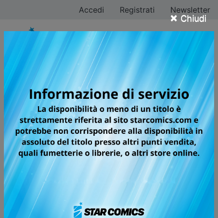
Accedi
Registrati
Newsletter
×
Chiudi
Ricerca avanzata
fumetti
Ricerca tutti i fumetti Starcomics per titolo, categoria,
sottocategoria, autore oppure testata.
Filtra ricerca