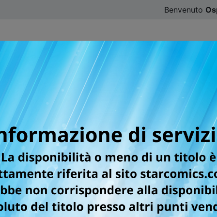
Benvenuto
Os
CATALOGO
SFOGLIA ONLINE
DIGISTAR
#ILOVE
fumetti
, categoria, sottocategoria, autore oppure testata.
La ricerca non ha prodotto ri