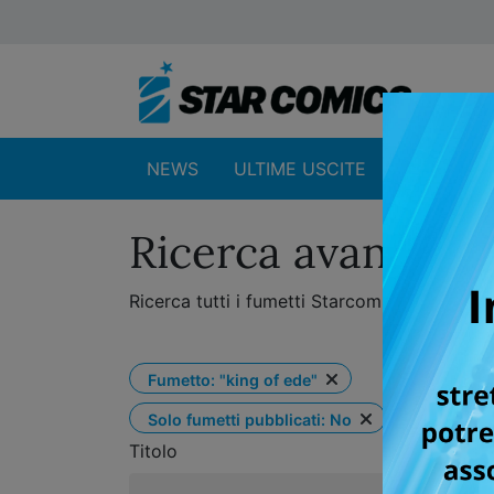
NEWS
ULTIME USCITE
SHOP
Ricerca avanzata 
Ricerca tutti i fumetti Starcomics per titolo
Rimuovi filtro
Fumetto: "king of ede"
Rimuovi filtro
Solo fumetti pubblicati: No
Titolo