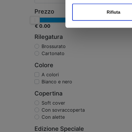
Prezzo
Rifiuta
€ 0.00
€ 50.00
Rilegatura
Brossurato
Cartonato
Colore
A colori
Bianco e nero
Copertina
Soft cover
Con sovraccoperta
Con alette
Edizione Speciale