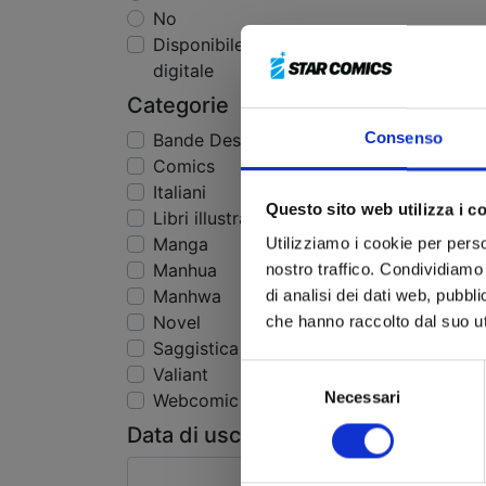
No
Disponibile in edizione
digitale
Categorie
Consenso
Bande Dessinée
Comics
Italiani
Questo sito web utilizza i c
Libri illustrazioni
Manga
Utilizziamo i cookie per perso
Manhua
nostro traffico. Condividiamo 
Manhwa
di analisi dei dati web, pubbl
Novel
che hanno raccolto dal suo uti
Saggistica
Selezione
Valiant
Necessari
del
Webcomic
consenso
Data di uscita