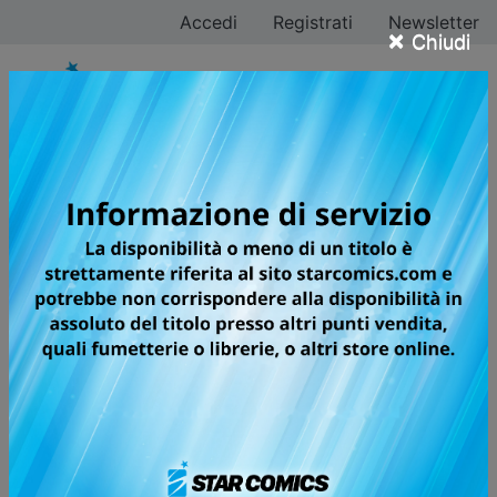
Accedi
Registrati
Newsletter
×
Chiudi
Ricerca avanzata
fumetti
Ricerca tutti i fumetti Starcomics per titolo, categoria,
sottocategoria, autore oppure testata.
Filtra ricerca