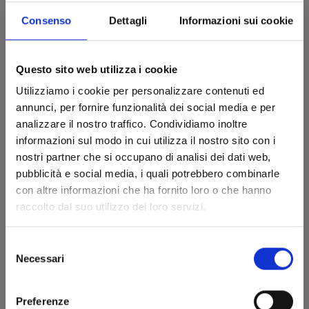
Consenso
Dettagli
Informazioni sui cookie
Questo sito web utilizza i cookie
Utilizziamo i cookie per personalizzare contenuti ed
TO YOUR ETERNITY n. 13
annunci, per fornire funzionalità dei social media e per
analizzare il nostro traffico. Condividiamo inoltre
informazioni sul modo in cui utilizza il nostro sito con i
19/05/2021
nostri partner che si occupano di analisi dei dati web,
pubblicità e social media, i quali potrebbero combinarle
€ 5,90
con altre informazioni che ha fornito loro o che hanno
raccolto dal suo utilizzo dei loro servizi.
Selezione
Necessari
del
consenso
Preferenze