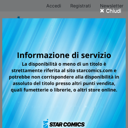
Accedi
Registrati
Newsletter
×
Chiudi
Ricerca avanzata
fumetti
Ricerca tutti i fumetti Starcomics per titolo, categoria,
sottocategoria, autore oppure testata.
Filtra ricerca