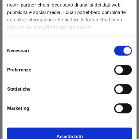
nostri partner che si occupano di analisi dei dati web,
pubblicità e social media, i quali potrebbero combinarle
€ 6,90
con altre informazioni che ha fornito loro o che hanno
raccolto dal suo utilizzo dei loro servizi.
Selezione
Necessari
del
consenso
Preferenze
Statistiche
Marketing
MY SON IS PROBABLY GAY n. 2
Accetta tutti