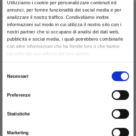
Utilizziamo i cookie per personalizzare contenuti ed
annunci, per fornire funzionalità dei social media e per
analizzare il nostro traffico. Condividiamo inoltre
informazioni sul modo in cui utilizza il nostro sito con i
nostri partner che si occupano di analisi dei dati web,
EDIZIONI STAR COMICS
pubblicità e social media, i quali potrebbero combinarle
con altre informazioni che ha fornito loro o che hanno
Edizioni Star Comics s.r.l. strada delle Selvette, 1/bis/1
raccolto dal suo utilizzo dei loro servizi.
- 06134 Bosco (Perugia)
P.IVA 03850300546
Tel.
+39 075 591 8353
- per informazioni
Selezione
info@starcomics.com
, per informazioni sugli acquisti
Necessari
del
acquistaonline@starcomics.com
consenso
Preferenze
BRAND
Statistiche
Info acquisti
Marketing
Contattaci