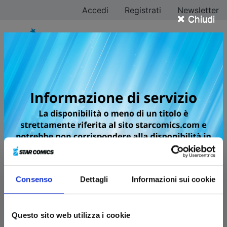
Accedi
Registrati
Newsletter
×
Chiudi
Star
Comics
Indirizzo Email*
Recupera password
Consenso
Dettagli
Informazioni sui cookie
Accedi
Questo sito web utilizza i cookie