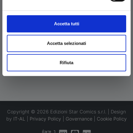
Condizioni
Accetta tutti
ALTRO
News
Accetta selezionati
Eventi
Iscriviti alla newsletter
Rifiuta
Copyright © 2026 Edizioni Star Comics s.r.l. | Design
by
IT-AL
|
Privacy Policy
|
Governance
|
Cookie Policy