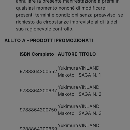
annullare la presente manifestazione a premi in
qualsiasi momento nonché di modificare i
presenti termini e condizioni senza preavviso, se
richiesto da circostanze impreviste al di là del
suo ragionevole controllo.
ALL.TO A – PRODOTTI PROMOZIONATI
ISBN Completo
AUTORE
TITOLO
Yukimura
VINLAND
9788864200552
Makoto
SAGA N. 1
Yukimura
VINLAND
9788864200637
Makoto
SAGA N. 2
Yukimura
VINLAND
9788864200750
Makoto
SAGA N. 3
Yukimura
VINLAND
9788864200859