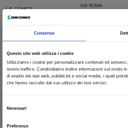
VIA ROMA
A.B. COMICS
62
BOMBER
CORSO INDIPENDEN
COMICS
53
Consenso
Dett
DADI E MATTONCINI C/O
STRADA
MONDOJUVE
DEBOUC
Questo sito web utilizza i cookie
VIA ROSSINI
Utilizziamo i cookie per personalizzare contenuti ed annunci, p
FIGURIAMOCI
22
nostro traffico. Condividiamo inoltre informazioni sul modo in 
di analisi dei dati web, pubblicità e social media, i quali pot
FUMETTERIA
CORSO LOMBARDIA
che hanno raccolto dal suo utilizzo dei loro servizi.
NEOTOKYO
144
VIA BERTOLA
Selezione
FUNSIDE TORINO
31/F
Necessari
del
consenso
KABOOM COMICS AND
CORSO FILIPPO
GAMES
BRUNELLESCHI, 9
Preferenze