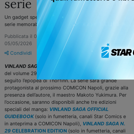
serie
Un gadget speciale per celebrare la conclusione di una
serie memorabile
Pubblicata il 05/05/2026 — Ultimo aggiornamento
05/05/2026
Condividi
VINLAND SAGA
si conclude il 5 maggio, con l’uscita
del volume 29, attesissimo da tutti coloro che hanno
seguito l’epopea di Thorfinn. La serie sarà grande
protagonista al prossimo COMICON Napoli, grazie alla
presenza dell’autore, il maestro Makoto Yukimura. Per
l’occasione, saranno disponibili anche tre edizioni
speciali del manga:
VINLAND SAGA OFFICIAL
GUIDEBOOK
(solo in fumetteria, canali Star Comics e
in anteprima a COMICON Napoli),
VINLAND SAGA N.
29
CELEBRATION EDITION
(solo in fumetteria, canali