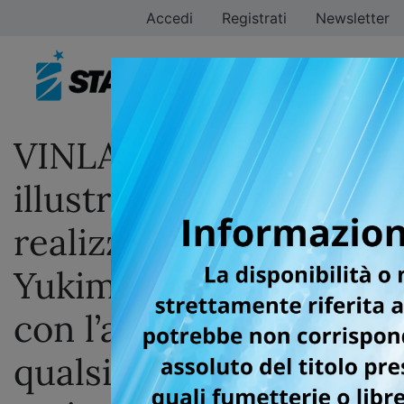
Accedi
Registrati
Newsletter
VINLAND SAGA: una
illustration card
realizzata da Makoto
Yukimura in omaggio
con l’acquisto di un
qualsiasi volume della