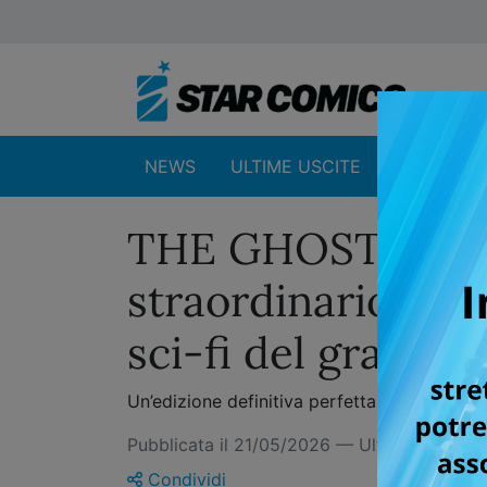
NEWS
ULTIME USCITE
SHOP
THE GHOST IN T
straordinario vol
sci-fi del grand
Un’edizione definitiva perfetta per scopri
Pubblicata il 21/05/2026 — Ultimo aggior
Condividi