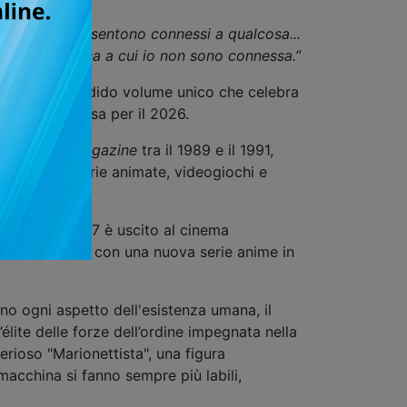
intorno a me si sentono connessi a qualcosa...
a qualcosa a cui io non sono connessa.”
ON
, uno splendido volume unico che celebra
e animata attesa per il 2026.
nese
Young Magazine
tra il 1989 e il 1991,
volto film, serie animate, videogiochi e
 mentre nel 2017 è uscito al cinema
à alla ribalta con una nuova serie anime in
o ogni aspetto dell'esistenza umana, il
ite delle forze dell’ordine impegnata nella
terioso "Marionettista", una figura
e macchina si fanno sempre più labili,