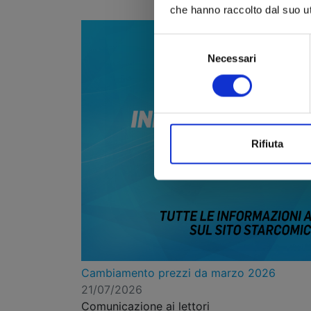
che hanno raccolto dal suo uti
Selezione
Necessari
del
consenso
Rifiuta
Cambiamento prezzi da marzo 2026
21/07/2026
Comunicazione ai lettori