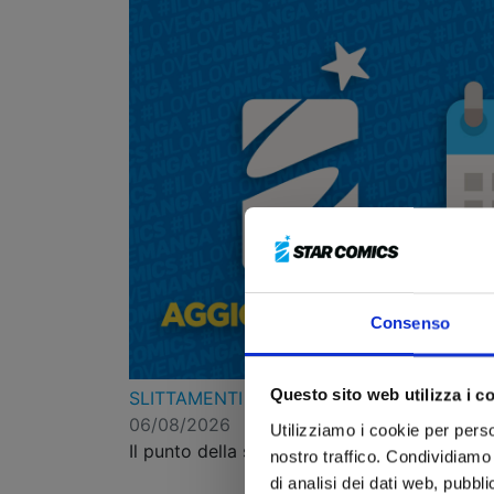
Consenso
Questo sito web utilizza i c
SLITTAMENTI RIGUARDANTI ALCUNE FUT
06/08/2026
Utilizziamo i cookie per perso
Il punto della situazione per aggiornare i let
nostro traffico. Condividiamo 
di analisi dei dati web, pubbl