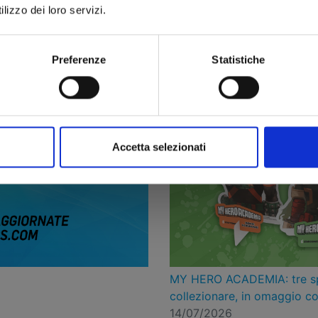
lizzo dei loro servizi.
Preferenze
Statistiche
Accetta selezionati
MY HERO ACADEMIA: tre spec
collezionare, in omaggio co
14/07/2026