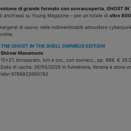
 volume di grande formato
con sovraccoperta
,
GHOST IN
ti anch'essi su Young Magazine – per un totale di
oltre 800
rgersi di nuovo nelle indimenticabili atmosfere cyberpunk 
online.
THE GHOST IN THE SHELL OMNIBUS EDITION
Shirow Masamune
15x21, brossurato, b/n e col., con sovracc., pp. 868, € 35,
Data di uscita: 26/05/2026 in fumetteria, libreria e store on
Isbn 9788822665782