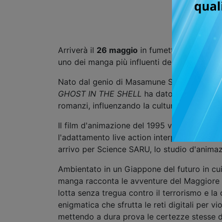
Arriverà il
26 maggio
in fumetteria, libreria
uno dei manga più influenti della storia del
Nato dal genio di Masamune Shirow e seriali
GHOST IN THE SHELL
ha dato vita a un fra
romanzi, influenzando la cultura pop mondi
Il film d'animazione del 1995 vinse il Festi
l'adattamento live action interpretato da S
arrivo per Science SARU, lo studio d'anima
Ambientato in un Giappone del futuro in cu
manga racconta le avventure del Maggiore M
lotta senza tregua contro il terrorismo e la c
enigmatica che sfrutta le reti digitali per vi
mettendo a dura prova le certezze stesse de