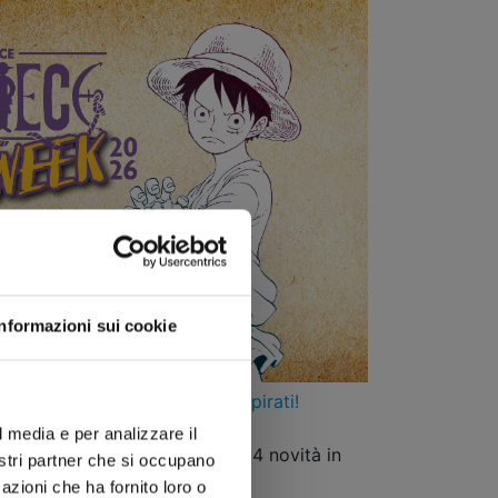
Informazioni sui cookie
obre torna la settimana dei pirati!
l media e per analizzare il
k con un ospite speciale e ben 4 novità in
nostri partner che si occupano
azioni che ha fornito loro o