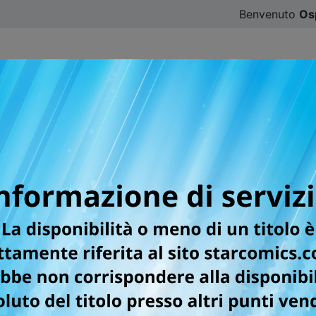
Benvenuto
Os
CATALOGO
SFOGLIA ONLINE
DIGISTAR
#ILOVE
HE SHELL OMNIBUS ED
ume che raccoglie la cel
e Shirow Masamune
re o rileggere questo capolavoro del manga cyberpunk
namento 21/05/2026