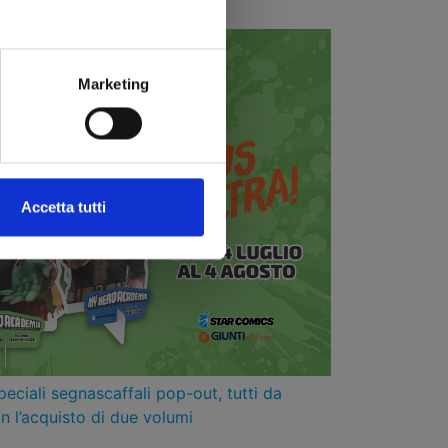
Marketing
Accetta tutti
iali segnascaffali pop-out, tutti da
n l’acquisto di due volumi