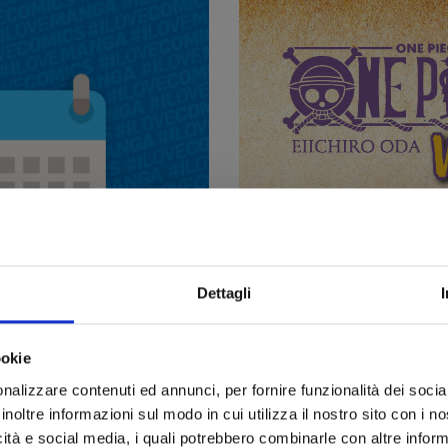
Dettagli
ookie
ONE PIECE WEEK 2026: a ott
URE USCITE
30/07/2026
nalizzare contenuti ed annunci, per fornire funzionalità dei socia
2 shikishi in omaggio, 1 tal
tori
inoltre informazioni sul modo in cui utilizza il nostro sito con i 
uscita
icità e social media, i quali potrebbero combinarle con altre inform