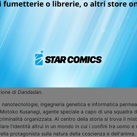
“Tutti quelli 
 e store online
THE GHOST IN THE SHELL OMNIBUS EDITI
 fumetto mondiale, in occasione dell'uscita della nuova seri
zzato per la prima volta sulle pagine della rivista giappo
nchise di successo globale, che nel corso degli anni ha coin
ale.
val internazionale del film fantastico di Gérardmer nel 1997,
carlett Johansson. Nel 2026 questa memorabile storia torner
zione di
Dandadan.
i nanotecnologie, ingegneria genetica e informatica permean
otoko Kusanagi, agente speciale a capo di una squadra d’él
riminalità organizzata. Al centro della storia si trova il mis
olare l'identità altrui in un mondo in cui i confini tra uomo 
lla protagonista sulla natura della coscienza e dell'anima.