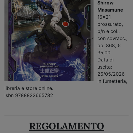
Shirow
Masamune
15x21,
brossurato,
b/n e col.,
con sovracc.,
pp. 868, €
35,00
Data di
uscita:
26/05/2026
in fumetteria,
libreria e store online.
Isbn 9788822665782
REGOLAMENTO