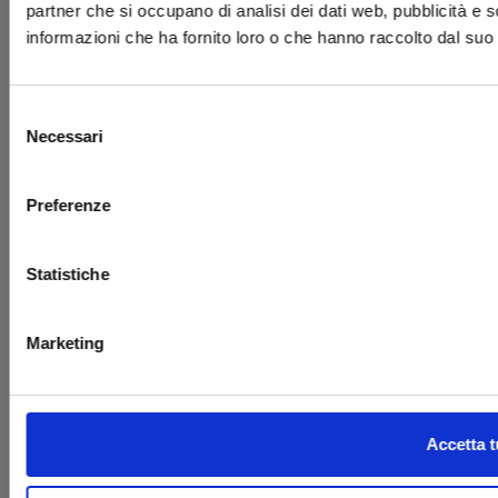
partner che si occupano di analisi dei dati web, pubblicità e 
informazioni che ha fornito loro o che hanno raccolto dal suo u
IL COVO DEL NERD
VIA DEI CELESTINI
MANFREDONIA
6
Selezione
VIA FOGGIA
Necessari
TANKOBON
del
68
consenso
Preferenze
VIA GALILEO GALILEI
AL FUMETTO
23
Statistiche
COMICS & DINTORNI
VIA E.G.BOCCI 67
Marketing
DECIMO PIANETA
VIALE FABIANI 19
VIA DELLA VETRERIA
IL NERDOZIO
71
Accetta t
VIA LUIGI GORDIGIAN