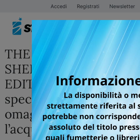
Accedi
Registrati
Newsletter
THE GHOST IN THE
SHELL OMNIBUS
EDITION: una
speciale stampa in
omaggio con
l’acquisto del volume