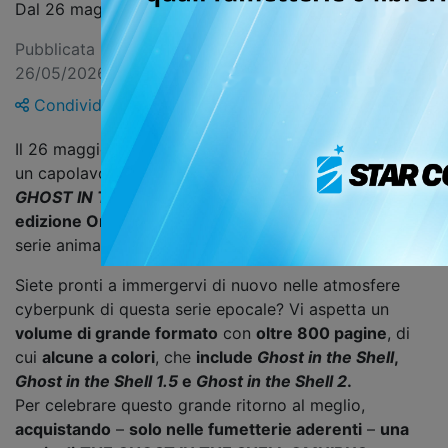
Dal 26 maggio solo in fumetteria
Pubblicata il 26/05/2026 — Ultimo aggiornamento
26/05/2026
Condividi
Il 26 maggio torna in fumetteria, libreria e store online
un capolavoro assoluto del manga e del cinema:
THE
GHOST IN THE SHELL
, e lo fa con una imperdibile
edizione Omnibus
per festeggiare l’uscita della nuova
serie animata di Science SARU, in arrivo quest’anno.
Siete pronti a immergervi di nuovo nelle atmosfere
cyberpunk di questa serie epocale? Vi aspetta un
volume di grande formato
con
oltre 800 pagine
, di
cui
alcune a colori
, che
include
Ghost in the Shell
,
Ghost in the Shell 1.5
e
Ghost in the Shell 2
.
Per celebrare questo grande ritorno al meglio,
acquistando
–
solo nelle fumetterie aderenti
–
una