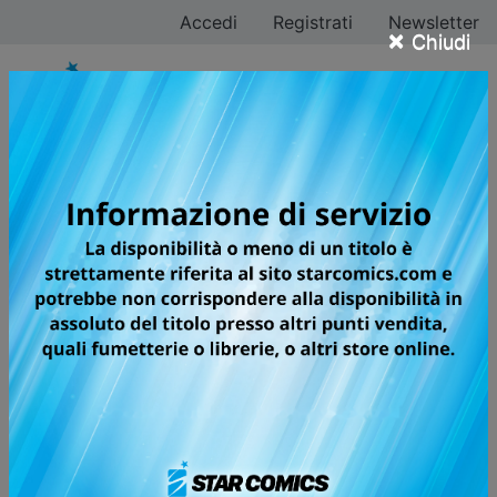
Accedi
Registrati
Newsletter
×
Chiudi
#StarComingSoon: le
uscite Star Comics di
giugno 2026
Un mese all’insegna dell’inclusività e dell’avventura con
STAY BY MY SIDE JUST A LITTLE LONGER, MAGIC
KNIGHT RAYEARTH - CLAMP PREMIUM COLLECTION,
SUGAR SUGAR RUNE NEW EDITION, TIME PARADOX
GHOSTWRITER e molto altro!