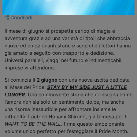
Pubblicata il 03/06/2026 — Ultimo aggiornamento
03/06/2026
Condividi
Il mese di giugno si prospetta carico di magia e
avventura grazie ad una varietà di titoli che abbraccia
nuove ed emozionanti storie e serie che i lettori hanno
già amato e seguito con trasporto e dedizione.
Universi paralleli, viaggi nel futuro e indimenticabili
imprese vi attendono.
Si comincia il
2 giugno
con una nuova uscita dedicata
al Mese del Pride:
STAY BY MY SIDE JUST A LITTLE
LONGER
. Una commovente storia che ci insegna come
l’amore non sia solo un sentimento dolce, ma anche
una risorsa inesauribile per affrontare insieme le
difficoltà. L’autrice Honami Shirono, già famosa per
I
WANT TO BE THE WALL,
firma questo emozionante
volume unico perfetto per festeggiare il Pride Month.