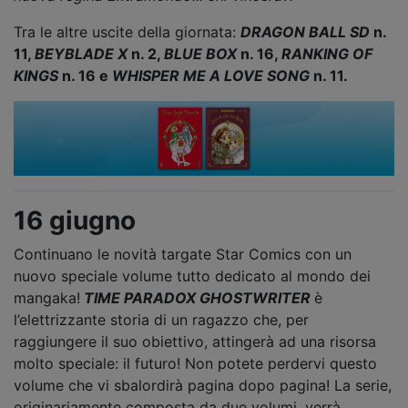
Tra le altre uscite della giornata:
DRAGON BALL SD
n.
11,
BEYBLADE X
n. 2,
BLUE BOX
n. 16,
RANKING OF
KINGS
n. 16 e
WHISPER ME A LOVE SONG
n. 11.
16 giugno
Continuano le novità targate Star Comics con un
nuovo speciale volume tutto dedicato al mondo dei
mangaka!
TIME PARADOX GHOSTWRITER
è
l’elettrizzante storia di un ragazzo che, per
raggiungere il suo obiettivo, attingerà ad una risorsa
molto speciale: il futuro! Non potete perdervi questo
volume che vi sbalordirà pagina dopo pagina! La serie,
originariamente composta da due volumi, verrà