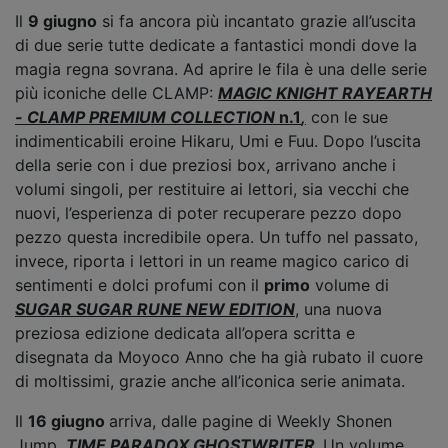
Il
9 giugno
si fa ancora più incantato grazie all’uscita
di due serie tutte dedicate a fantastici mondi dove la
magia regna sovrana. Ad aprire le fila è una delle serie
più iconiche delle CLAMP:
MAGIC KNIGHT RAYEARTH
- CLAMP PREMIUM COLLECTION
n.1
,
con le sue
indimenticabili eroine Hikaru, Umi e Fuu. Dopo l’uscita
della serie con i due preziosi box, arrivano anche i
volumi singoli, per restituire ai lettori, sia vecchi che
nuovi, l’esperienza di poter recuperare pezzo dopo
pezzo questa incredibile opera. Un tuffo nel passato,
invece, riporta i lettori in un reame magico carico di
sentimenti e dolci profumi con il
primo
volume di
SUGAR SUGAR RUNE NEW EDITION
, una nuova
preziosa edizione dedicata all’opera scritta e
disegnata da Moyoco Anno che ha già rubato il cuore
di moltissimi, grazie anche all’iconica serie animata.
Il
16 giugno
arriva, dalle pagine di Weekly Shonen
Jump,
TIME PARADOX GHOSTWRITER
.
Un volume