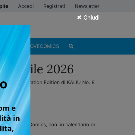
pite
Accedi
Registrati
Newsletter
×
Chiudi
MANGA
#ILOVECOMICS
i aprile 2026
, la Celebration Edition di KAIJU No. 8
e fumetti Star Comics, con un calendario di