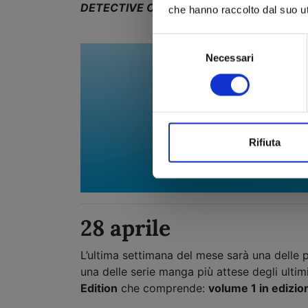
DETECTIVE CONAN NEW EDITION
n. 69
,
che hanno raccolto dal suo uti
Selezione
Necessari
del
consenso
Rifiuta
28 aprile
L’ultima settimana del mese sarà una delle p
una delle serie manga più attese degli ultim
Edition
che comprende:
volume 1 in edizio