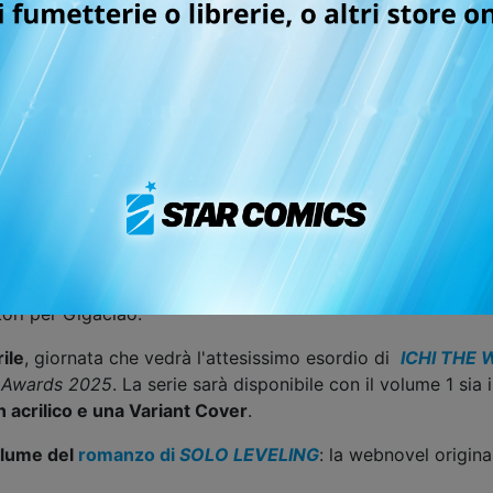
 era per
Beyblade
,
uno dei brand ludici più amati al mondo, 
ione del franchise, vanta un fantastico team creativo, co
rezzata per
The Promised Neverland
.
sfere più delicate, arriva
PLEASE, LOVE FLOWERS
, un ado
ashita, dopo i successi di
LIVING-ROOM MATSUNAGA-SAN
onati delle commedie romantiche.
RIPPER
, il global manga francese di altissimo livello firm
 Japan Expo 2024 grazie a un mix esplosivo di azione e tra
poli 2026
.
rro Chiara tornano con
GUKKEN
n. 3
, disponibile anche in 
tori per Gigaciao.
ile
, giornata che vedrà l'attesissimo esordio di
ICHI THE 
 Awards 2025
. La serie sarà disponibile con il volume 1 sia
n acrilico e una Variant Cover
.
olume del
romanzo di
SOLO LEVELING
: la webnovel origin