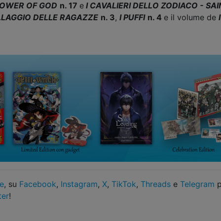
OWER OF GOD
n. 17
e
I CAVALIERI DELLO ZODIACO - SA
 VILLAGGIO DELLE RAGAZZE
n. 3
,
I PUFFI
n. 4
e il volume de
le
, su
Facebook
,
Instagram
,
X
,
TikTok
,
Threads
e
Telegram
p
ter
!