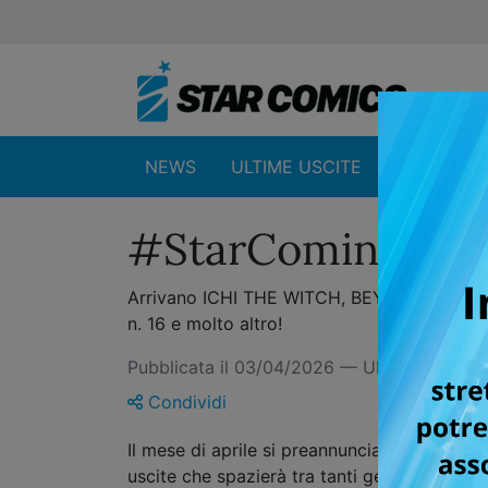
NEWS
ULTIME USCITE
SHOP
#StarComingSoon: 
Arrivano ICHI THE WITCH, BEYBLADE X, PLE
n. 16 e molto altro!
Pubblicata il 03/04/2026 — Ultimo aggio
Condividi
Il mese di aprile si preannuncia ricco di em
uscite che spazierà tra tanti generi diversi.