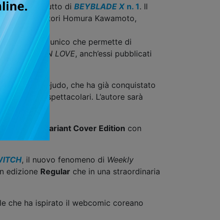
grazie al debutto di
BEYBLADE X
n. 1
. Il
mposto dagli autori Homura Kawamoto,
rabile volume unico che permette di
e
CHOKING ON LOVE
, anch’essi pubblicati
ato Jeronimo Cejudo, che ha già conquistato
sformazioni spettacolari. L’autore sarà
una speciale
Variant Cover Edition
con
WITCH
, il nuovo fenomeno di
Weekly
 in edizione
Regular
che in una straordinaria
ale che ha ispirato il webcomic coreano