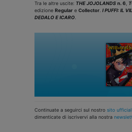
Tra le altre uscite:
THE JOJOLANDS
n. 6
,
T
edizione
Regular
e
Collector
.
I PUFFI: IL
DEDALO E ICARO
.
Continuate a seguirci sul nostro
sito ufficia
dimenticate di iscrivervi alla nostra
newslet