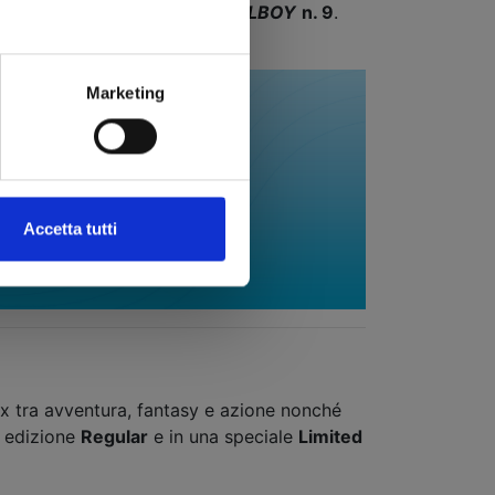
,
YURI IS MY JOB!
n. 12
e
HELLBOY
n. 9
.
Marketing
Accetta tutti
mix tra avventura, fantasy e azione nonché
n edizione
Regular
e in una speciale
Limited