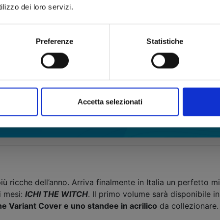
X6 - CRUCISIX
n. 13
,
MANGA BOMBER NEW EDITION
n. 4
lizzo dei loro servizi.
Preferenze
Statistiche
Accetta selezionati
iù ricche dell’anno. Arriva finalmente in Italia un perfetto 
i mesi:
ICHI THE WITCH
. Il primo volume sarà disponibile i
ne Variant Cover e uno standee in acrilico
da collezionare.