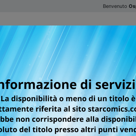
Benvenuto
Os
CATALOGO
SFOGLIA ONLINE
DIGISTAR
#ILOVE
le uscite Star Comics d
ASE, LOVE FLOWERS, RIPPER, il romanzo di SOLO LEVELING
rnamento 02/04/2026
ozioni e grandi ritorni per tutti gli appassionati dei manga 