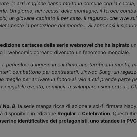
vente, le arti magiche hanno molto in comune con la caccia
rle. Un giorno, nei recessi delle montagne, il feroce combatt
Ichi, un giovane capitato lì per caso. Il ragazzo, che vive s
etamente la percezione del mondo... Si apre così il sipario 
l'edizione cartacea della serie webnovel che ha ispirato
un
etto il webcomic coreano divenuto un fenomeno mondiale.
 a pericolosi dungeon in cui dimorano terrificanti mostri, me
hunter”, combattono per contrastarli. Jinwoo Sung, un ragazzo
suo meglio per arrivare in fondo ai raid a cui prende parte 
inspiegabile evento, comincia a sviluppare i suoi poteri… C
U
No. 8
, la serie manga ricca di azione e sci-fi firmata Na
rà disponibile in edizione
Regular
e
Celebration
. Quest’ult
sserine identificative dei protagonisti, uno standee in PVC