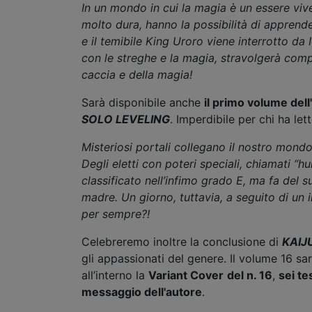
In un mondo in cui la magia è un essere vi
molto dura, hanno la possibilità di apprende
e il temibile King Uroro viene interrotto da 
con le streghe e la magia, stravolgerà compl
caccia e della magia!
Sarà disponibile anche
il primo volume del
SOLO LEVELING
. Imperdibile per chi ha l
Misteriosi portali collegano il nostro mondo
Degli eletti con poteri speciali, chiamati “
classificato nell’infimo grado E, ma fa del 
madre. Un giorno, tuttavia, a seguito di un 
per sempre?!
Celebreremo inoltre la conclusione di
KAIJ
gli appassionati del genere. Il volume 16 sa
all’interno la
Variant Cover
del n. 16
,
sei te
messaggio dell'autore
.