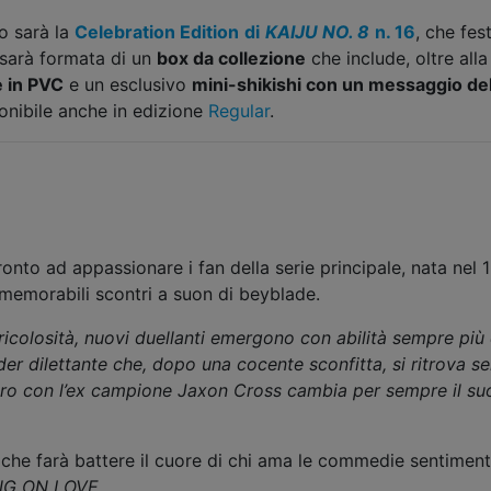
co sarà la
Celebration Edition
di
KAIJU NO. 8
n. 16
, che fes
 sarà formata di un
box da collezione
che include, oltre all
e in PVC
e un esclusivo
mini-shikishi con un messaggio del
ponibile anche in edizione
Regular
.
ronto ad appassionare i fan della serie principale, nata nel
memorabili scontri a suon di beyblade.
colosità, nuovi duellanti emergono con abilità sempre più e
der dilettante che, dopo una cocente sconfitta, si ritrova s
tro con l’ex campione Jaxon Cross cambia per sempre il suo
 che farà battere il cuore di chi ama le commedie sentimental
NG ON LOVE
.