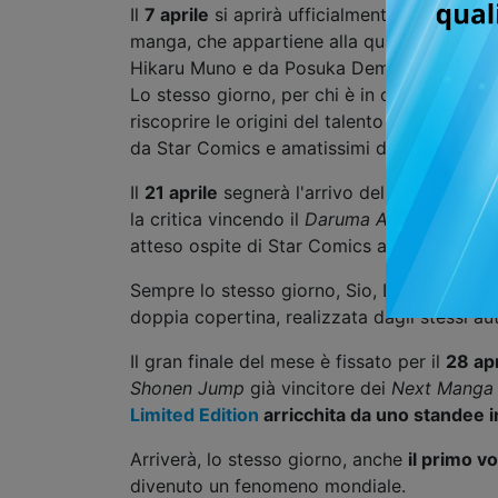
Il
7 aprile
si aprirà ufficialmente una nuova
manga, che appartiene alla quarta generaz
Hikaru Muno e da Posuka Demizu, già app
Lo stesso giorno, per chi è in cerca di atmo
riscoprire le origini del talento di Keiko Iw
da Star Comics e amatissimi dagli appassi
Il
21 aprile
segnerà l'arrivo del
volume 1
di
la critica vincendo il
Daruma Award
al Paris
atteso ospite di Star Comics a
COMICON Na
Sempre lo stesso giorno, Sio, Dado e Azzu
doppia copertina, realizzata dagli stessi au
Il gran finale del mese è fissato per il
28 apr
Shonen Jump
già vincitore dei
Next Manga
Limited Edition
arricchita da uno standee i
Arriverà, lo stesso giorno, anche
il primo v
divenuto un fenomeno mondiale.