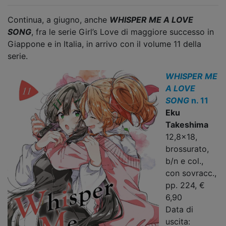
Continua, a giugno, anche
WHISPER ME A LOVE
SONG
, fra le serie Girl’s Love di maggiore successo in
Giappone e in Italia, in arrivo con il volume 11 della
serie.
WHISPER ME
A LOVE
SONG
n. 11
Eku
Takeshima
12,8x18,
brossurato,
b/n e col.,
con sovracc.,
pp. 224, €
6,90
Data di
uscita: