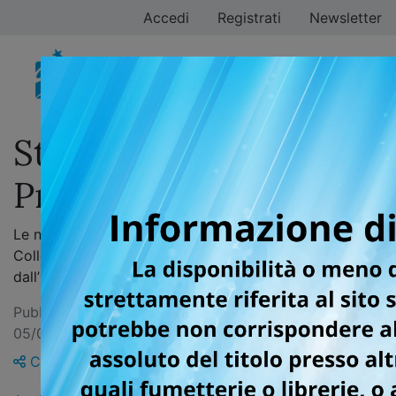
Accedi
Registrati
Newsletter
Star Comics celebra il
Pride Month 2026
Le novità della collana Queer e la speciale Plate
Collection per festeggiare il mese del Pride e i 5 anni
dall’inizio di questo memorabile viaggio
Pubblicata il 05/06/2026 — Ultimo aggiornamento
05/06/2026
Condividi