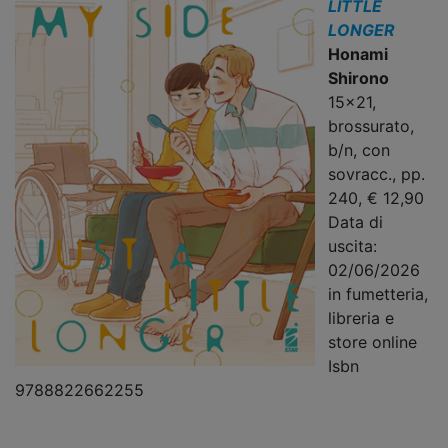
LITTLE
LONGER
Honami
Shirono
15x21,
brossurato,
b/n, con
sovracc., pp.
240, € 12,90
Data di
uscita:
02/06/2026
in fumetteria,
libreria e
store online
Isbn
9788822662255