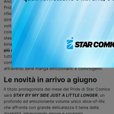
Anche quest'anno Star Comics celebra, a giugno, il
Pride Month. Si tratta di un'importante occasione di
riflessione sulle tematiche LGBTIAQ+ e sulla tutela dei
diritti della comunità queer, per ribadire ancora una
volta la propria missione editoriale: mostrare tutti i
colori dell’amore e ribadire la libertà di essere se
stessi, valorizzando la propria identità e superando i
binarismi di genere. Attraverso un
catalogo sempre
più ricco di novità
, e a una
promo speciale
dedicata a
tutti gli appassionati delle opere queer, la label
continua a dar voce alle tematiche LGBTIAQ+
attraverso serie manga emozionanti e coinvolgenti.
Le novità in arrivo a giugno
Il titolo protagonista del mese del Pride di Star Comics
sarà
STAY BY MY SIDE JUST A LITTLE LONGER
, un
profondo ed emozionante volume unico slice-of-life
che affronta con grande delicatezza il tema della
disabilità, intrecciando amore e coraggio.