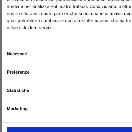
9788822621757
HITORIJIME MY HERO N. 4
media e per analizzare il nostro traffico. Condividiamo inoltre 
nostro sito con i nostri partner che si occupano di analisi dei 
9788822622907
HITORIJIME MY HERO N. 5
quali potrebbero combinarle con altre informazioni che ha for
9788822624017
HITORIJIME MY HERO N. 6
utilizzo dei loro servizi.
9788822625465
HITORIJIME MY HERO N. 7
Selezione
9788822627209
HITORIJIME MY HERO N. 8
Necessari
del
consenso
9788822629159
HITORIJIME MY HERO N. 9
Preferenze
I MARRIED A GIRL TO SHUT MY
9788822622280
PARENTS UP
Statistiche
9788822641175
I WANT TO BE THE WALL N. 1
9788822642400
I WANT TO BE THE WALL N. 2
Marketing
9788822650238
I WANT TO BE THE WALL N. 3