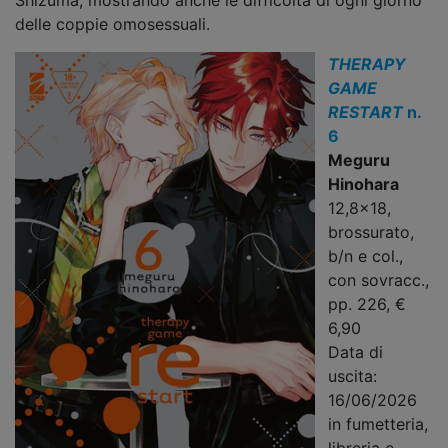
Shizuma, mostrando anche le difficoltà di ogni giorno
delle coppie omosessuali.
THERAPY
GAME
RESTART
n.
6
Meguru
Hinohara
12,8x18,
brossurato,
b/n e col.,
con sovracc.,
pp. 226, €
6,90
Data di
uscita:
16/06/2026
in fumetteria,