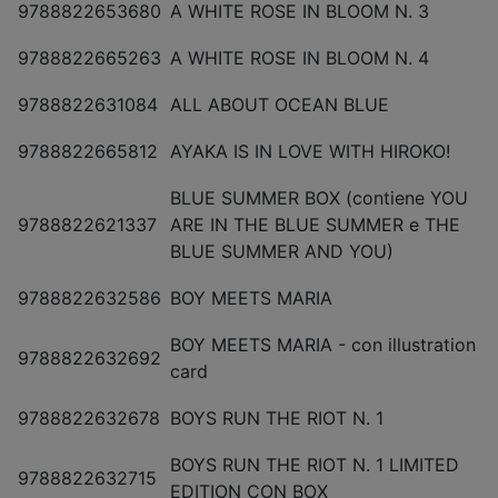
9788822653680
A WHITE ROSE IN BLOOM N. 3
9788822665263
A WHITE ROSE IN BLOOM N. 4
9788822631084
ALL ABOUT OCEAN BLUE
9788822665812
AYAKA IS IN LOVE WITH HIROKO!
BLUE SUMMER BOX (contiene YOU
9788822621337
ARE IN THE BLUE SUMMER e THE
BLUE SUMMER AND YOU)
9788822632586
BOY MEETS MARIA
BOY MEETS MARIA - con illustration
9788822632692
card
9788822632678
BOYS RUN THE RIOT N. 1
BOYS RUN THE RIOT N. 1 LIMITED
9788822632715
EDITION CON BOX