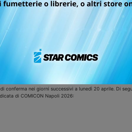
 a COMICON Napoli le SUBM
ISSHO
N!
a e di venire pubblicato nei principali paesi europei, non 
per migliorare ulteriormente il tuo lavoro ed eventualmente 
i, disegnatori e autori completi che utilizzano la tecnica 
lezionati. Le SUBM
ISSHO
N si terranno all'interno di COMIC
o per COMICON. Non sarà possibile altresì partecipare da re
orre preparare un portfolio contenente character design, st
naggi (per gli sceneggiatori), oppure un name di massimo 2
rile
nello spazio WeTransfer di Star Comics:
https://starco
 di conferma nei giorni successivi a lunedì 20 aprile. Di se
 dedicata di COMICON Napoli 2026: