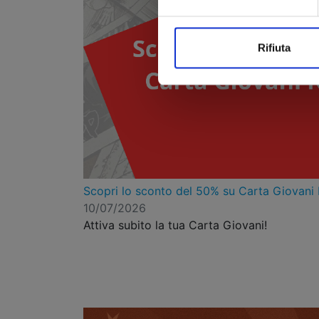
Rifiuta
Scopri lo sconto del 50% su Carta Giovani
10/07/2026
Attiva subito la tua Carta Giovani!