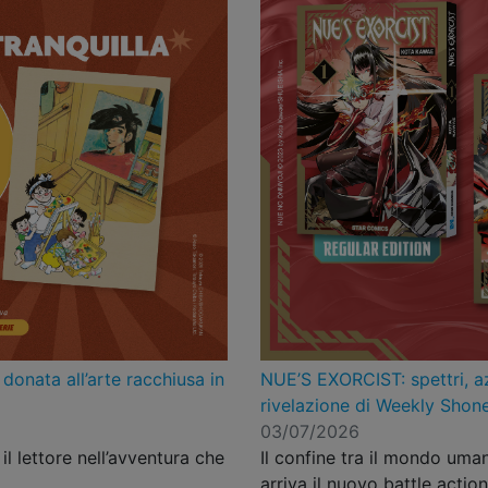
onata all’arte racchiusa in
NUE’S EXORCIST: spettri, az
rivelazione di Weekly Sho
03/07/2026
il lettore nell’avventura che
Il confine tra il mondo umano
arriva il nuovo battle actio