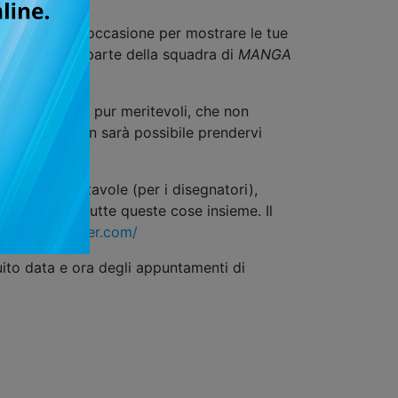
perdere quest'occasione per mostrare le tue
entrare a far parte della squadra di
MANGA
manga. Autori, pur meritevoli, che non
ON Napoli, non sarà possibile prendervi
moto.
oryboard e tavole (per i disegnatori),
0 pagine o tutte queste cose insieme. Il
mics.wetransfer.com/
guito data e ora degli appuntamenti di