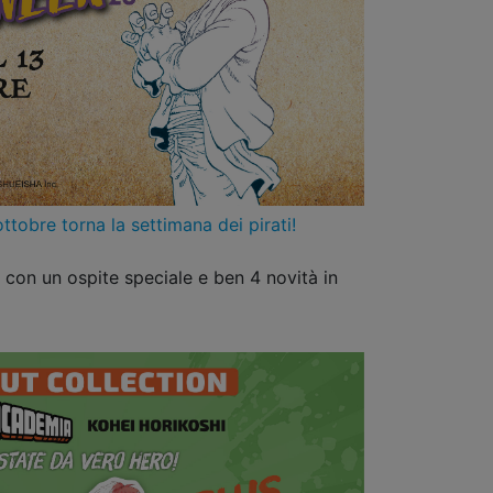
obre torna la settimana dei pirati!
k con un ospite speciale e ben 4 novità in