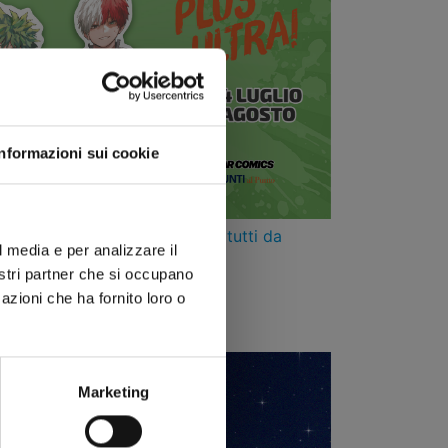
Informazioni sui cookie
iali segnascaffali pop-out, tutti da
l media e per analizzare il
n l’acquisto di due volumi
nostri partner che si occupano
azioni che ha fornito loro o
le librerie Giunti al Punto
Marketing