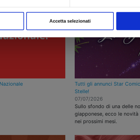
Accetta selezionati
 Nazionale
Tutti gli annunci Star Comic
Stelle!
07/07/2026
Sullo sfondo di una delle no
giapponese, ecco le novità 
nei prossimi mesi.