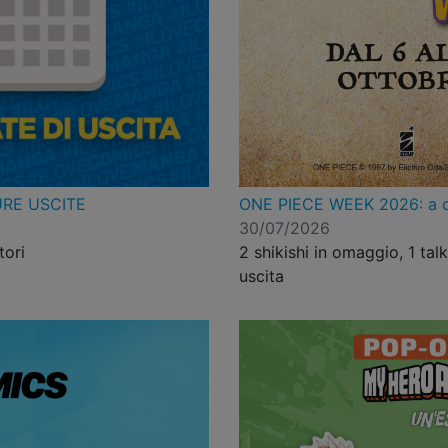
ONE PIECE WEEK 2026: a ott
URE USCITE
30/07/2026
2 shikishi in omaggio, 1 tal
tori
uscita