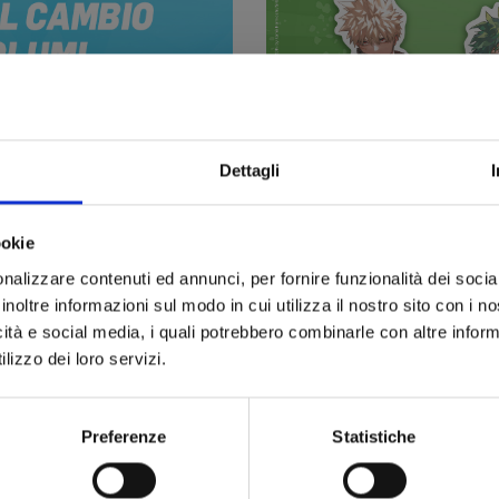
Dettagli
ookie
MY HERO ACADEMIA: tre spec
nalizzare contenuti ed annunci, per fornire funzionalità dei socia
collezionare, in omaggio co
inoltre informazioni sul modo in cui utilizza il nostro sito con i 
14/07/2026
icità e social media, i quali potrebbero combinarle con altre inform
Dal 14 luglio al 4 agosto nel
lizzo dei loro servizi.
Preferenze
Statistiche