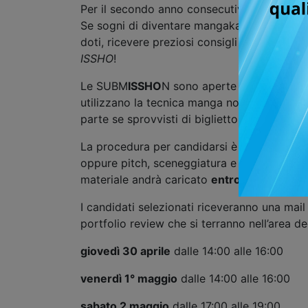
Per il secondo anno consecutivo tornano
Se sogni di diventare mangaka professionist
doti, ricevere preziosi consigli e feedback 
ISSHO
!
Le SUBM
ISSHO
N sono aperte a sceneggiator
utilizzano la tecnica manga non saranno se
parte se sprovvisti di biglietto o accredit
La procedura per candidarsi è semplice: occ
oppure pitch, sceneggiatura e schede perso
materiale andrà caricato
entro lunedì 20 ap
I candidati selezionati riceveranno una mail
portfolio review che si terranno nell’area
giovedì 30 aprile
dalle 14:00 alle 16:00
venerdì 1° maggio
dalle 14:00 alle 16:00
sabato 2 maggio
dalle 17:00 alle 19:00