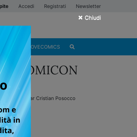
pite
Accedi
Registrati
Newsletter
×
Chiudi
MANGA
#ILOVECOMICS
ane a COMICON
 manager di Star Cristian Posocco