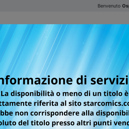
Benvenuto
Os
CATALOGO
SFOGLIA ONLINE
DIGISTAR
#ILOVE
e le SUBMISSHON itali
re editoriale di Manga Issho Davide Morando e il publishing
onati
rnamento 27/03/2026