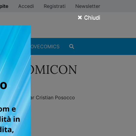
pite
Accedi
Registrati
Newsletter
×
Chiudi
MANGA
#ILOVECOMICS
ane a COMICON
 manager di Star Cristian Posocco