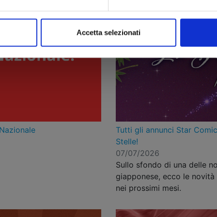
Accetta selezionati
 Nazionale
Tutti gli annunci Star Comic
Stelle!
07/07/2026
Sullo sfondo di una delle no
giapponese, ecco le novità 
nei prossimi mesi.