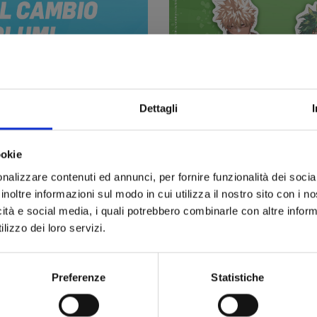
Dettagli
ookie
MY HERO ACADEMIA: tre spec
nalizzare contenuti ed annunci, per fornire funzionalità dei socia
collezionare, in omaggio co
inoltre informazioni sul modo in cui utilizza il nostro sito con i 
14/07/2026
icità e social media, i quali potrebbero combinarle con altre inform
Dal 14 luglio al 4 agosto nel
lizzo dei loro servizi.
Preferenze
Statistiche