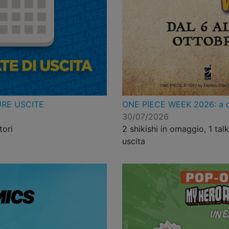
ONE PIECE WEEK 2026: a ott
URE USCITE
30/07/2026
2 shikishi in omaggio, 1 tal
tori
uscita