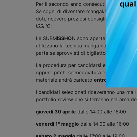
Per il secondo anno consecutivo tornano
Se sogni di diventare mangaka professionist
doti, ricevere preziosi consigli e feedback 
ISSHO
!
Le SUBM
ISSHO
N sono aperte a sceneggiator
utilizzano la tecnica manga non saranno se
parte se sprovvisti di biglietto o accredit
La procedura per candidarsi è semplice: occ
oppure pitch, sceneggiatura e schede perso
materiale andrà caricato
entro lunedì 20 ap
I candidati selezionati riceveranno una mail
portfolio review che si terranno nell’area
giovedì 30 aprile
dalle 14:00 alle 16:00
venerdì 1° maggio
dalle 14:00 alle 16:00
sabato 2 maggio
dalle 17:00 alle 19:00