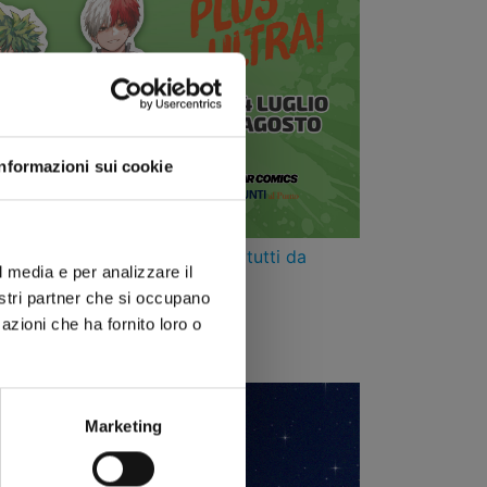
Informazioni sui cookie
iali segnascaffali pop-out, tutti da
l media e per analizzare il
n l’acquisto di due volumi
nostri partner che si occupano
azioni che ha fornito loro o
le librerie Giunti al Punto
Marketing