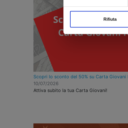
Rifiuta
Scopri lo sconto del 50% su Carta Giovani
10/07/2026
Attiva subito la tua Carta Giovani!