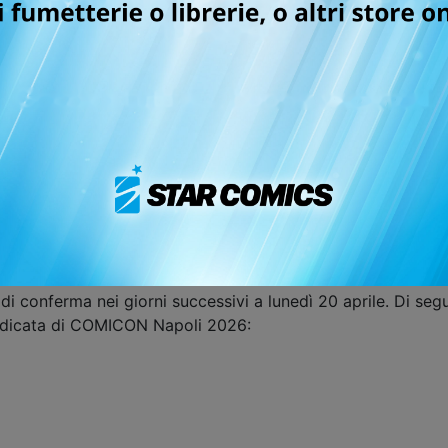
 a COMICON Napoli le SUBM
ISSHO
N!
a e di venire pubblicato nei principali paesi europei, non 
per migliorare ulteriormente il tuo lavoro ed eventualmente 
i, disegnatori e autori completi che utilizzano la tecnica 
lezionati. Le SUBM
ISSHO
N si terranno all'interno di COMIC
o per COMICON. Non sarà possibile altresì partecipare da re
orre preparare un portfolio contenente character design, st
naggi (per gli sceneggiatori), oppure un name di massimo 2
rile
nello spazio WeTransfer di Star Comics:
https://starco
 di conferma nei giorni successivi a lunedì 20 aprile. Di se
 dedicata di COMICON Napoli 2026: