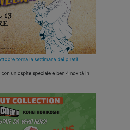
obre torna la settimana dei pirati!
k con un ospite speciale e ben 4 novità in