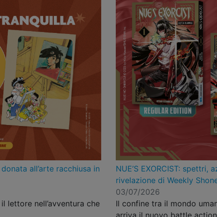
onata all’arte racchiusa in
NUE’S EXORCIST: spettri, az
rivelazione di Weekly Sho
03/07/2026
il lettore nell’avventura che
Il confine tra il mondo umano
arriva il nuovo battle actio