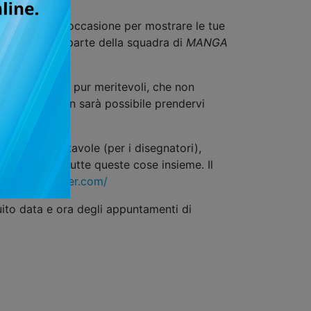
perdere quest'occasione per mostrare le tue
entrare a far parte della squadra di
MANGA
manga. Autori, pur meritevoli, che non
ON Napoli, non sarà possibile prendervi
moto.
oryboard e tavole (per i disegnatori),
0 pagine o tutte queste cose insieme. Il
mics.wetransfer.com/
guito data e ora degli appuntamenti di