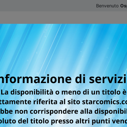
Benvenuto
Os
CATALOGO
SFOGLIA ONLINE
DIGISTAR
#ILOVE
e le SUBMISSHON itali
re editoriale di Manga Issho Davide Morando e il publishing
onati
rnamento 27/03/2026