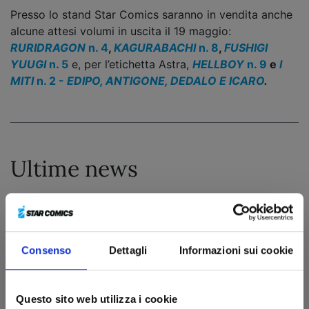
Presso lo stand Star Comics saranno in vendita anche
alcune attesi volumi in uscita il 19 maggio:
RURIDRAGON
n. 4
,
KAGURABACHI
n. 8
,
FUSHIGI
YUUGI
n. 5
e, per l’etichetta Astra,
HELLBOY
n. 9
e
I
MITI
n. 2 -
EDIPO, ANTIGONE, DEDALO E ICARO
.
Ultime news
Consenso
Dettagli
Informazioni sui cookie
Questo sito web utilizza i cookie