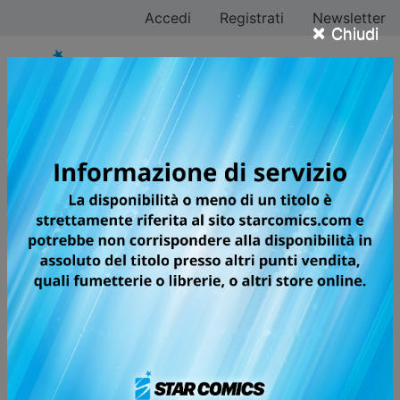
Accedi
Registrati
Newsletter
×
Chiudi
Star Comics al Salone
del Libro 2026: gli
ospiti, gli eventi e le
novità
Star Comics al Salone del Libro 2026: gli ospiti, gli
eventi e le novità
Pubblicata il 04/05/2026 — Ultimo aggiornamento