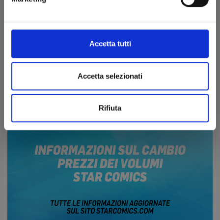
ONE PIECE WEEK 2026: a ottobre torna la settimana
dei pirati!
Accetta tutti
30/07/2026
2 shikishi in omaggio, 1 talk con un ospite speciale e
ben 4 novità in uscita
Accetta selezionati
Rifiuta