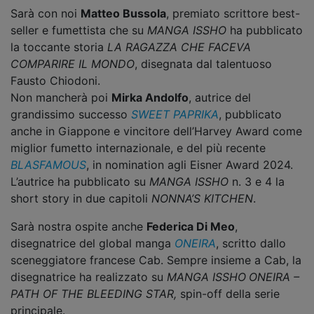
Sarà con noi
Matteo Bussola
, premiato scrittore best-
seller e fumettista che su
MANGA ISSHO
ha pubblicato
la toccante storia
LA RAGAZZA CHE FACEVA
COMPARIRE IL MONDO
, disegnata dal talentuoso
Fausto Chiodoni.
Non mancherà poi
Mirka Andolfo
, autrice del
grandissimo successo
SWEET PAPRIKA
, pubblicato
anche in Giappone e vincitore dell’Harvey Award come
miglior fumetto internazionale, e del più recente
BLASFAMOUS
, in nomination agli Eisner Award 2024.
L’autrice ha pubblicato su
MANGA ISSHO
n. 3 e 4 la
short story in due capitoli
NONNA’S KITCHEN
.
Sarà nostra ospite anche
Federica Di Meo
,
disegnatrice del global manga
ONEIRA
, scritto dallo
sceneggiatore francese Cab. Sempre insieme a Cab, la
disegnatrice ha realizzato su
MANGA ISSHO
ONEIRA –
PATH OF THE BLEEDING STAR,
spin-off della serie
principale.