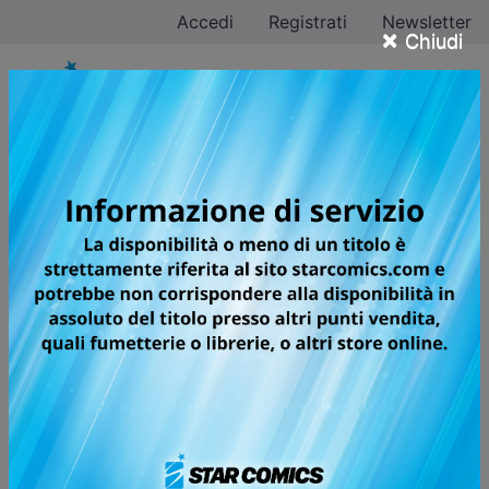
Accedi
Registrati
Newsletter
×
Chiudi
ONE PIECE in edicola
con Gazzetta dello
Sport e Tv Sorrisi e
Canzoni
Il primo volume è disponibile
Pubblicata il 10/03/2026 — Ultimo aggiornamento
10/03/2026