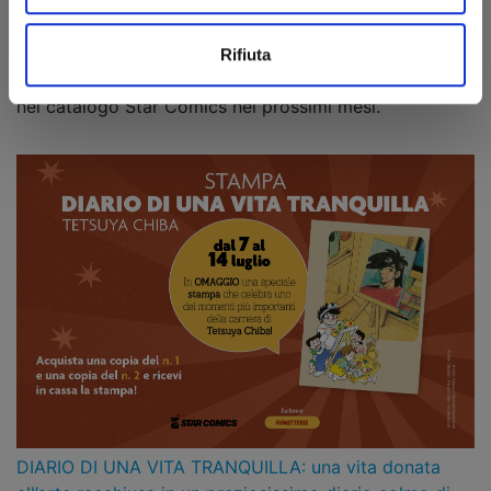
Tanabata, la Festa delle Stelle!
07/07/2026
Sullo sfondo di una delle notti più suggestive della
Rifiuta
tradizione giapponese, ecco le novità che brilleranno
nel catalogo Star Comics nei prossimi mesi.
DIARIO DI UNA VITA TRANQUILLA: una vita donata