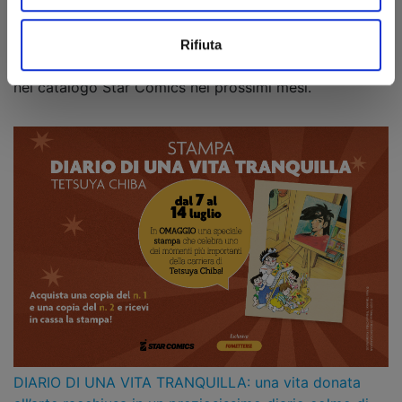
Tanabata, la Festa delle Stelle!
07/07/2026
Sullo sfondo di una delle notti più suggestive della
Rifiuta
tradizione giapponese, ecco le novità che brilleranno
nel catalogo Star Comics nei prossimi mesi.
DIARIO DI UNA VITA TRANQUILLA: una vita donata