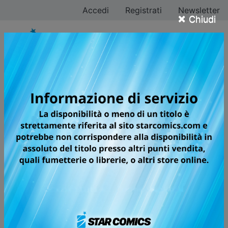
Accedi
Registrati
Newsletter
×
Chiudi
ONE PIECE in edicola
con Gazzetta dello
Sport e Tv Sorrisi e
Canzoni
Il primo volume è disponibile
Pubblicata il 10/03/2026 — Ultimo aggiornamento
10/03/2026