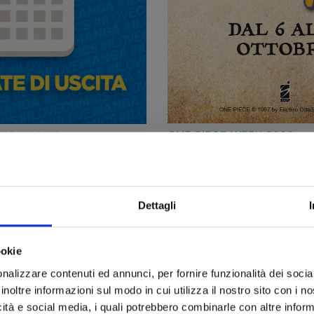
ONE PIECE WEEK 2026: a ott
URE USCITE
30/07/2026
2 shikishi in omaggio, 1 tal
tori
uscita
Dettagli
ookie
nalizzare contenuti ed annunci, per fornire funzionalità dei socia
inoltre informazioni sul modo in cui utilizza il nostro sito con i 
icità e social media, i quali potrebbero combinarle con altre inform