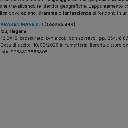
ne travalicando le identità geografiche. L’appuntamento con
tica
dove
azione
,
dramma
e
fantascienza
si fondono in un
KRAKEN MARE
n. 1
(Techno 344)
Izu, Hagane
12,8x18, brossurato, b/n e col., con sovracc., pp. 264, € 8
Data di uscita: 10/03/2026 in fumetteria, libreria e store on
Isbn 9788822665805