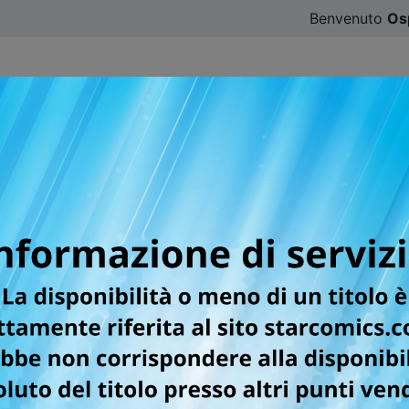
Benvenuto
Os
CATALOGO
SFOGLIA ONLINE
DIGISTAR
#ILOVE
primo manga europeo pu
e Afternoon
del manga arriva in Italia il 10 marzo
rnamento 04/03/2026
e store online, il primo e atteso volume di
KRAKEN MARE
. St