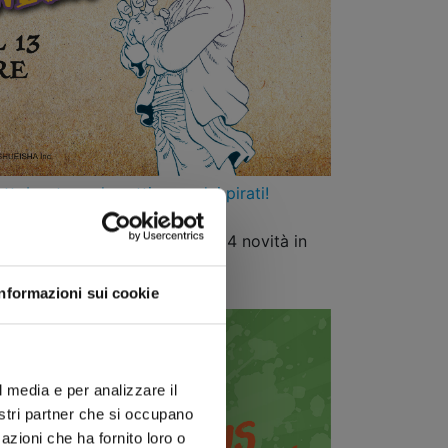
obre torna la settimana dei pirati!
k con un ospite speciale e ben 4 novità in
Informazioni sui cookie
l media e per analizzare il
nostri partner che si occupano
azioni che ha fornito loro o