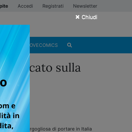
pite
Accedi
Registrati
Newsletter
×
Chiudi
MANGA
#ILOVECOMICS
bblicato sulla
ar Comics è orgogliosa di portare in Italia