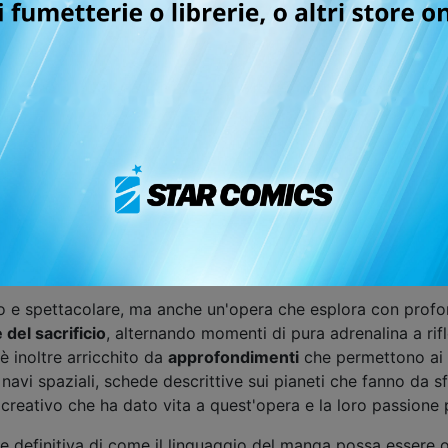
vede per la prima volta due mangaka europei serializzare la
 di titoli del calibro di
VINLAND SAGA
o
HEAVENLY DELUS
lex
e
Crusades
), noto con il nome d'arte IZU, e il disegnato
ever
,
Dragonero
e
Kay
), conosciuto anche come Hagane, un
raken attraverso una narrazione mozzafiato e una rappresenta
o stremo e quasi annientata dal
risveglio di un mostro primor
 all'interno del
buco nero
in cui giaceva sopito. Dopo que
 secondo risveglio della creatura; ma in un universo dove le
tinuano a sfruttare i buchi neri in segreto, sfidando le auto
asformato il Kraken in un dio, venerandolo e pregando per la 
o e spettacolare, ma anche un'opera che esplora con prof
e del sacrificio
, alternando momenti di pura adrenalina a rifl
è inoltre arricchito da
approfondimenti
che permettono ai 
e navi spaziali, schede descrittive sui pianeti che fanno da s
reativo che ha dato vita a quest'opera e la loro passione pe
 definitiva di come il linguaggio del manga possa essere o