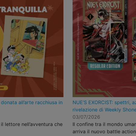
onata all’arte racchiusa in
NUE’S EXORCIST: spettri, az
rivelazione di Weekly Sho
03/07/2026
il lettore nell’avventura che
Il confine tra il mondo umano
arriva il nuovo battle actio