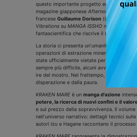
questo importante progetto editoriale, che 
magazine giapponese
Afternoon
, già fucina
francese
Guillaume Dorison
(
Omega Comp
Vibrations
su
MANGA ISSHO
n. 3,
Nathan N
fantascientifica che riscrive il mito del K
La storia ci presenta un'umanità ridotta all
operazioni di estrazione mineraria condotte
state ufficialmente vietate per impedire un
sempre più difficile, alcuni avventurieri con
ire del mostro. Nel frattempo, c'è chi ha tr
disperazione e dalla paura.
KRAKEN MARE
è un
manga d'azione
intens
potere, la ricerca di nuovi confini e il valor
e sul prezzo della sopravvivenza. Il volume 
nell'universo narrativo: dettagli tecnici sull
autori Izu e Hagane raccontano il processo c
KRAKEN MARE
rappresenta la dimostrazione