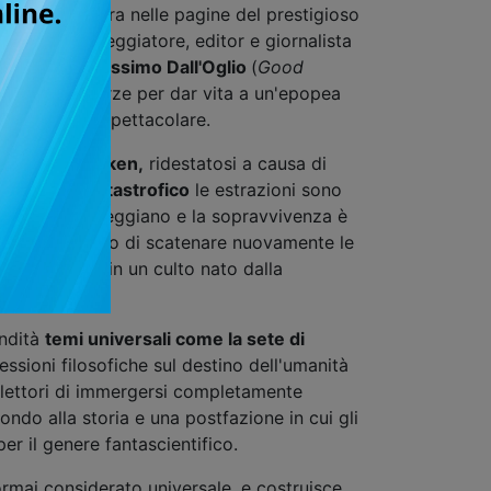
 propria opera nelle pagine del prestigioso
ION
. Lo sceneggiatore, editor e giornalista
re italiano
Massimo Dall'Oglio
(
Good
iscono le forze per dar vita a un'epopea
zione visiva spettacolare.
diale, il
Kraken,
ridestatosi a causa di
sto
evento catastrofico
le estrazioni sono
 risorse scarseggiano e la sopravvivenza è
rità e rischiando di scatenare nuovamente le
propria vita in un culto nato dalla
ondità
temi universali come la sete di
essioni filosofiche sul destino dell'umanità
lettori di immergersi completamente
fondo alla storia e una postfazione in cui gli
r il genere fantascientifico.
rmai considerato universale, e costruisce