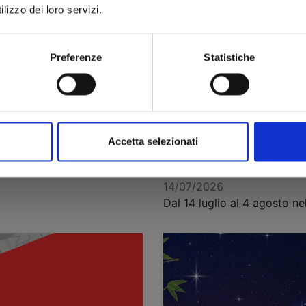
lizzo dei loro servizi.
Preferenze
Statistiche
Accetta selezionati
MY HERO ACADEMIA: tre spec
collezionare, in omaggio co
14/07/2026
Dal 14 luglio al 4 agosto nel