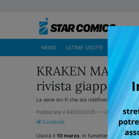
NEWS
ULTIME USCITE
SHOP
KRAKEN MARE: il 
rivista giappones
La serie sci-fi che sta ridefinendo i confini 
Pubblicata il 04/03/2026 — Ultimo aggio
Condividi
Uscirà il
10 marzo
, in fumetteria, libreria 