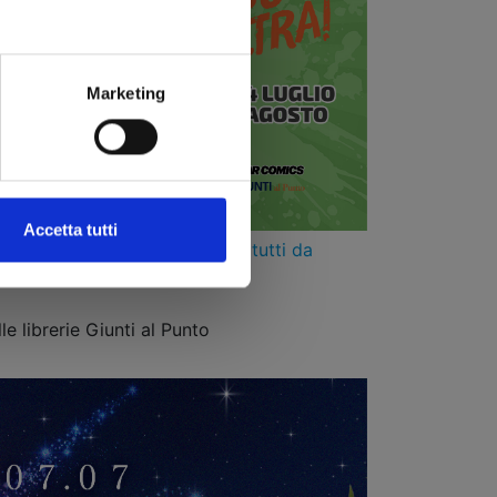
Marketing
Accetta tutti
iali segnascaffali pop-out, tutti da
n l’acquisto di due volumi
le librerie Giunti al Punto