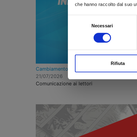
che hanno raccolto dal suo uti
Selezione
Necessari
del
consenso
Rifiuta
Cambiamento prezzi da marzo 2026
21/07/2026
Comunicazione ai lettori