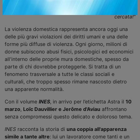
"È colpa mia. Non avrei dovuto provocarlo. Me la sono
cercata!"
La violenza domestica rappresenta ancora oggi una
delle più gravi violazioni dei diritti umani e una delle
forme più diffuse di violenza. Ogni giorno, milioni di
donne subiscono abusi fisici, psicologici ed economici
all'interno delle proprie mura domestiche, spesso da
parte di chi dovrebbe proteggerle. Si tratta di un
fenomeno trasversale a tutte le classi sociali e
culturali, che troppo spesso rimane nascosto dietro
una apparente normalità.
Con il volume
INES
, in arrivo per l’etichetta Astra il
10
marzo
,
Loïc Dauvillier e Jerôme d'Aviau
affrontano
senza compromessi questo delicato e doloroso tema.
INES
racconta la storia di
una coppia all'apparenza
simile a tante altre
: lui un lavoratore come tanti e un