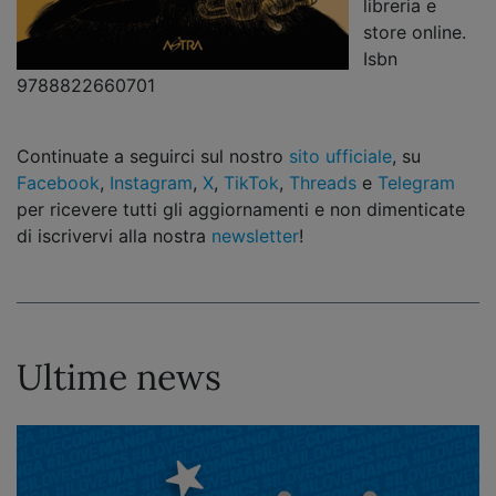
libreria e
store online.
Isbn
9788822660701
Continuate a seguirci sul nostro
sito ufficiale
, su
Facebook
,
Instagram
,
X
,
TikTok
,
Threads
e
Telegram
per ricevere tutti gli aggiornamenti e non dimenticate
di iscrivervi alla nostra
newsletter
!
Ultime news