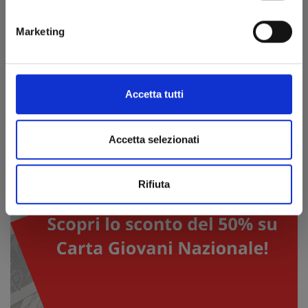
Marketing
MY HERO ACADEMIA: tre speciali segnascaffali pop-
out, tutti da collezionare, in omaggio con l’acquisto di
due volumi
14/07/2026
Accetta tutti
Dal 14 luglio al 4 agosto nelle librerie Giunti al Punto
Accetta selezionati
Rifiuta