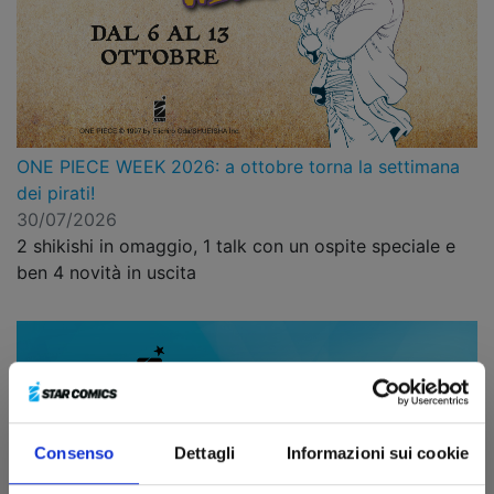
ONE PIECE WEEK 2026: a ottobre torna la settimana
dei pirati!
30/07/2026
2 shikishi in omaggio, 1 talk con un ospite speciale e
ben 4 novità in uscita
Consenso
Dettagli
Informazioni sui cookie