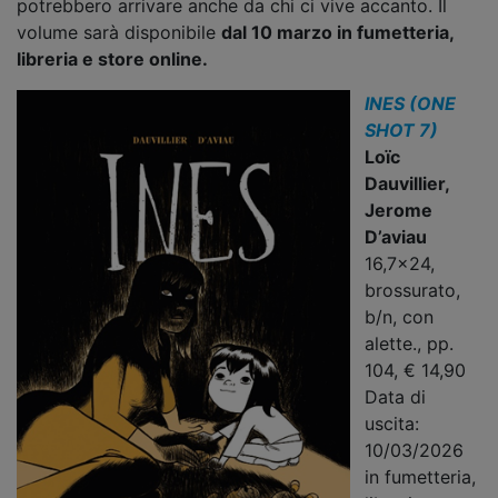
potrebbero arrivare anche da chi ci vive accanto. Il
volume sarà disponibile
dal 10 marzo in fumetteria,
libreria e store online.
INES (ONE
SHOT 7)
Loïc
Dauvillier,
Jerome
D’aviau
16,7x24,
brossurato,
b/n, con
alette., pp.
104, € 14,90
Data di
uscita:
10/03/2026
in fumetteria,