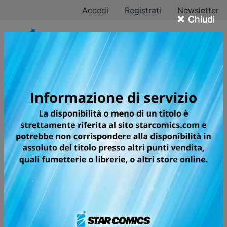
Accedi
Registrati
Newsletter
×
Chiudi
INES: Una storia di
dolore contro la
violenza domestica
Star Comics presenta il nuovo volume a fumetti di Loïc
Dauvillier e Jerôme d'Aviau
Pubblicata il 06/03/2026 — Ultimo aggiornamento
06/03/2026
Condividi