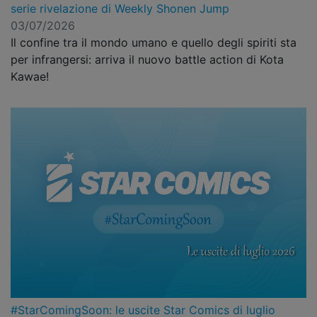
serie rivelazione di Weekly Shonen Jump
03/07/2026
Il confine tra il mondo umano e quello degli spiriti sta
per infrangersi: arriva il nuovo battle action di Kota
Kawae!
#StarComingSoon: le uscite Star Comics di luglio