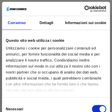
4. REGOLAMENTO
FIRMACOPIE HAGANE -
Consenso
Dettagli
Informazioni sui cookie
MASSIMO DALL’OGLIO
(VINLAND SAGA N. 1
Questo sito web utilizza i cookie
TRIBUTE VARIANT COVER
Utilizziamo i cookie per personalizzare contenuti ed
EDITION e KRAKEN MARE)
annunci, per fornire funzionalità dei social media e per
analizzare il nostro traffico. Condividiamo inoltre
Per ottenere un pass per le sessioni autografi, basta
informazioni sul modo in cui utilizza il nostro sito con i
acquistare presso lo stand Star Comics almeno
1
nostri partner che si occupano di analisi dei dati web,
volume
fra i seguenti:
pubblicità e social media, i quali potrebbero combinarle
con altre informazioni che ha fornito loro o che hanno
VINLAND SAGA N. 1 TRIBUTE VARIANT COVER
raccolto dal suo utilizzo dei loro servizi.
EDITION
KRAKEN MARE N. 1
Selezione
Al momento dell’acquisto, ti sarà consegnato un pass
Necessari
del