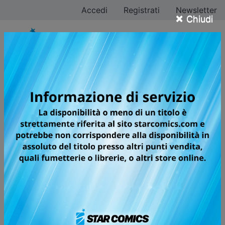
Accedi
Registrati
Newsletter
×
Chiudi
COMICON NAPOLI
2026 REGOLAMENTO
FIRMACOPIE
Le modalità per partecipare alle sessioni di firme degli
autori Star Comics
Pubblicata il 17/04/2026 — Ultimo aggiornamento
20/04/2026
Condividi