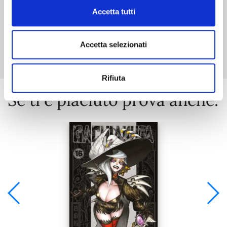
Accetta tutti
Mostra tutto
Accetta selezionati
Rifiuta
Se ti è piaciuto prova anche: