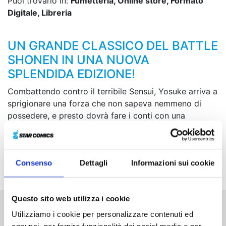
Puoi trovarlo in:
Fumetteria, Online store, Formato
Digitale, Libreria
UN GRANDE CLASSICO DEL BATTLE
SHONEN IN UNA NUOVA
SPLENDIDA EDIZIONE!
Combattendo contro il terribile Sensui, Yosuke arriva a
sprigionare una forza che non sapeva nemmeno di
possedere, e presto dovrà fare i conti con una
scoperta sconvolgente sulla propria identità... Quali
conseguenze avranno le sue scelte e quelle dei suoi
amici sul precario equilibrio che intercorre tra regno
Consenso
Dettagli
Informazioni sui cookie
dei demoni e regno degli umani?
Questo sito web utilizza i cookie
Utilizziamo i cookie per personalizzare contenuti ed
Altri volumi della serie