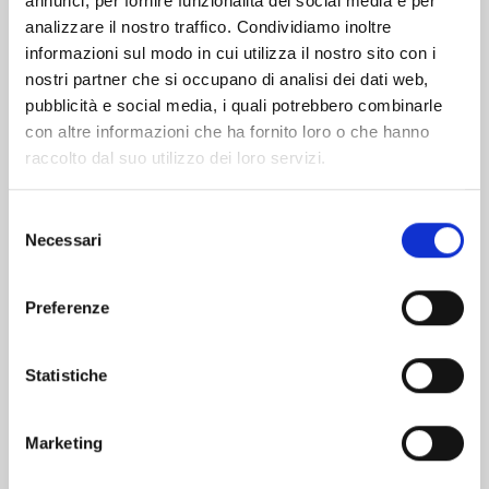
annunci, per fornire funzionalità dei social media e per
analizzare il nostro traffico. Condividiamo inoltre
informazioni sul modo in cui utilizza il nostro sito con i
nostri partner che si occupano di analisi dei dati web,
pubblicità e social media, i quali potrebbero combinarle
con altre informazioni che ha fornito loro o che hanno
raccolto dal suo utilizzo dei loro servizi.
Selezione
Necessari
del
consenso
Preferenze
YU DEGLI SPETTRI NEW EDITION n. 19
Statistiche
03/02/2026
Marketing