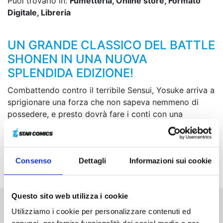
Puoi trovarlo in:
Fumetteria, Online store, Formato
Digitale, Libreria
UN GRANDE CLASSICO DEL BATTLE
SHONEN IN UNA NUOVA
SPLENDIDA EDIZIONE!
Combattendo contro il terribile Sensui, Yosuke arriva a
sprigionare una forza che non sapeva nemmeno di
possedere, e presto dovrà fare i conti con una
scoperta sconvolgente sulla propria identità... Quali
conseguenze avranno le sue scelte e quelle dei suoi
amici sul precario equilibrio che intercorre tra regno
Consenso
Dettagli
Informazioni sui cookie
dei demoni e regno degli umani?
Questo sito web utilizza i cookie
Utilizziamo i cookie per personalizzare contenuti ed
Altri volumi della serie