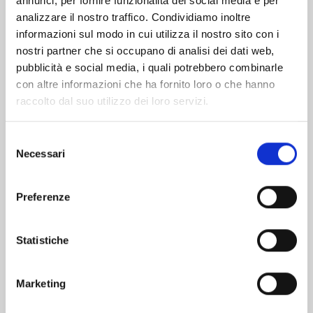
annunci, per fornire funzionalità dei social media e per
analizzare il nostro traffico. Condividiamo inoltre
informazioni sul modo in cui utilizza il nostro sito con i
nostri partner che si occupano di analisi dei dati web,
pubblicità e social media, i quali potrebbero combinarle
con altre informazioni che ha fornito loro o che hanno
raccolto dal suo utilizzo dei loro servizi.
Selezione
Necessari
del
consenso
Preferenze
YU DEGLI SPETTRI NEW EDITION n. 19
Statistiche
03/02/2026
Marketing