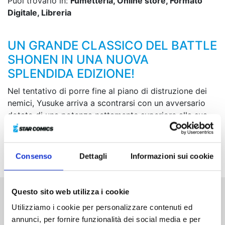
Puoi trovarlo in:
Fumetteria, Online store, Formato
Digitale, Libreria
UN GRANDE CLASSICO DEL BATTLE
SHONEN IN UNA NUOVA
SPLENDIDA EDIZIONE!
Nel tentativo di porre fine al piano di distruzione dei
nemici, Yusuke arriva a scontrarsi con un avversario
dotato di una potenza nettamente superiore alla sua.
Per sconfiggerlo, un alleato di non poco conto
interverrà al suo fianco: sua eccellenza Koenma in
persona!
Consenso
Dettagli
Informazioni sui cookie
Questo sito web utilizza i cookie
Altri volumi della serie
Utilizziamo i cookie per personalizzare contenuti ed
annunci, per fornire funzionalità dei social media e per