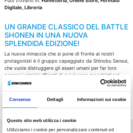
Puoi trovarlo in:
Fumetteria, Online store, Formato
Digitale, Libreria
UN GRANDE CLASSICO DEL BATTLE
SHONEN IN UNA NUOVA
SPLENDIDA EDIZIONE!
La nuova minaccia che si pone di fronte ai nostri
protagonisti è il gruppo capeggiato da Shinobu Sensui,
che vuole distruggere gli esseri umani per far loro
pagare i crimini efferati di cui si sono macchiati nel
corso della storia. Ma, per portare a termine il suo
piano, Sensui ha bisogno di aprire un tunnel che
colleghi il mondo umano a quello dei demoni...
Consenso
Dettagli
Informazioni sui cookie
Riusciranno i nostri eroi a impedirglielo?
Questo sito web utilizza i cookie
Utilizziamo i cookie per personalizzare contenuti ed