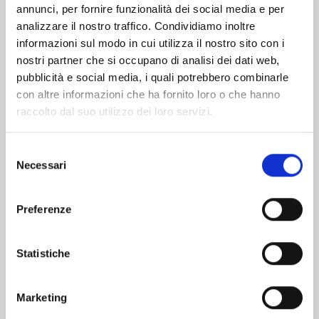
Altri volumi della serie
annunci, per fornire funzionalità dei social media e per
analizzare il nostro traffico. Condividiamo inoltre
informazioni sul modo in cui utilizza il nostro sito con i
nostri partner che si occupano di analisi dei dati web,
pubblicità e social media, i quali potrebbero combinarle
con altre informazioni che ha fornito loro o che hanno
raccolto dal suo utilizzo dei loro servizi.
Selezione
Necessari
del
consenso
Preferenze
Statistiche
YU DEGLI SPETTRI NEW EDITION n. 19
Marketing
03/02/2026