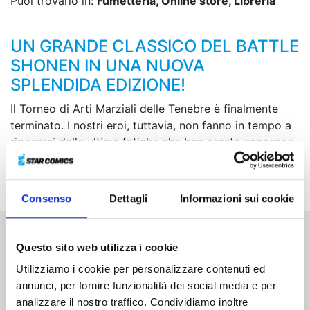
Puoi trovarlo in:
Fumetteria, Online store, Libreria
UN GRANDE CLASSICO DEL BATTLE
SHONEN IN UNA NUOVA
SPLENDIDA EDIZIONE!
Il Torneo di Arti Marziali delle Tenebre è finalmente
terminato. I nostri eroi, tuttavia, non fanno in tempo a
riposarsi dalle ultime fatiche che ben presto scoprono
una nuova, incombente minaccia... E questa volta
l’intero regno degli umani rischia di esserne travolto!
Consenso
Dettagli
Informazioni sui cookie
Questo sito web utilizza i cookie
Altri volumi della serie
Utilizziamo i cookie per personalizzare contenuti ed
annunci, per fornire funzionalità dei social media e per
analizzare il nostro traffico. Condividiamo inoltre