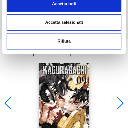
Accetta tutti
Mostra tutto
Accetta selezionati
Rifiuta
Se ti è piaciuto prova anche: