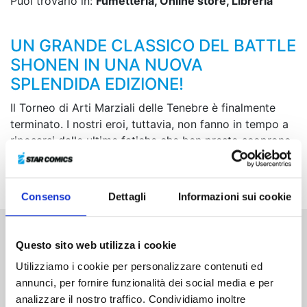
Puoi trovarlo in:
Fumetteria, Online store, Libreria
UN GRANDE CLASSICO DEL BATTLE
SHONEN IN UNA NUOVA
SPLENDIDA EDIZIONE!
Il Torneo di Arti Marziali delle Tenebre è finalmente
terminato. I nostri eroi, tuttavia, non fanno in tempo a
riposarsi dalle ultime fatiche che ben presto scoprono
una nuova, incombente minaccia... E questa volta
l’intero regno degli umani rischia di esserne travolto!
Consenso
Dettagli
Informazioni sui cookie
Questo sito web utilizza i cookie
Altri volumi della serie
Utilizziamo i cookie per personalizzare contenuti ed
annunci, per fornire funzionalità dei social media e per
analizzare il nostro traffico. Condividiamo inoltre