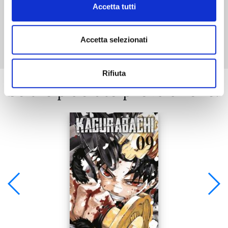
Accetta tutti
Mostra tutto
Accetta selezionati
Rifiuta
Se ti è piaciuto prova anche: