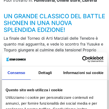
Puoi trovarlo in:
Fumetteria, Online store, Libreria
UN GRANDE CLASSICO DEL BATTLE
SHONEN IN UNA NUOVA
SPLENDIDA EDIZIONE!
La finale del Torneo di Arti Marziali delle Tenebre è
quanto mai agguerrita, e vede lo scontro fra Yusuke e
Toguro giungere al culmine della tensione! Proprio
quando i due sembravano aver sfoderato il massimo
della forza, rivelano nuove carte da giocare... Quale
sarà la mossa vincente?!
Consenso
Dettagli
Informazioni sui cookie
Questo sito web utilizza i cookie
Altri volumi della serie
Utilizziamo i cookie per personalizzare contenuti ed
annunci, per fornire funzionalità dei social media e per