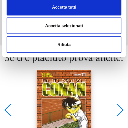
Accetta tutti
Mostra tutto
Accetta selezionati
Rifiuta
Se ti è piaciuto prova anche: