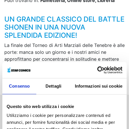
Puoi trovarlo in:
Fumetteria, Online store, Libreria
UN GRANDE CLASSICO DEL BATTLE
SHONEN IN UNA NUOVA
SPLENDIDA EDIZIONE!
La finale del Torneo di Arti Marziali delle Tenebre è alle
porte: manca solo un giorno e i nostri amici ne
approfittano per concentrarsi in solitudine e mettere
alla prova le proprie capacità, ognuno a modo suo...
Ma il tempo per raccogliere le forze è ormai agli
sgoccioli, il campo di battaglia li attende!
Consenso
Dettagli
Informazioni sui cookie
Questo sito web utilizza i cookie
Altri volumi della serie
Utilizziamo i cookie per personalizzare contenuti ed
annunci, per fornire funzionalità dei social media e per