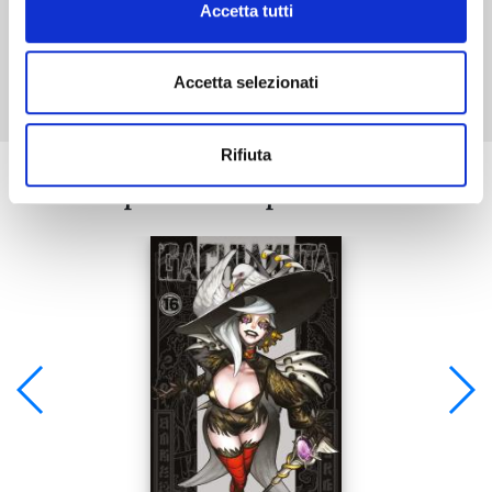
Accetta tutti
Mostra tutto
Accetta selezionati
Rifiuta
Se ti è piaciuto prova anche: