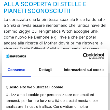
ALLA SCOPERTA DI STELLE E
PIANETI SCONOSCIUTI!
La corazzata che la piratessa spaziale Elsie ha donato
a Shiki si rivela essere nientemeno che l’antica nave del
sommo Ziggy! Qui l’enigmatica Witch accoglie Shiki
come nuovo Re Demone e gli rivela che per poter
andare alla ricerca di Mother dovrà prima ritrovare le
altre tre Stelle Brillanti. Shiki e i suoi amici si recano
quindi su Blue Garden, alla ricerca di qualche indizio
che li conduca alla fantomatica Sister...
Consenso
Dettagli
Informazioni sui cookie
Altri volumi della serie
Questo sito web utilizza i cookie
Utilizziamo i cookie per personalizzare contenuti ed
annunci, per fornire funzionalità dei social media e per
analizzare il nostro traffico. Condividiamo inoltre