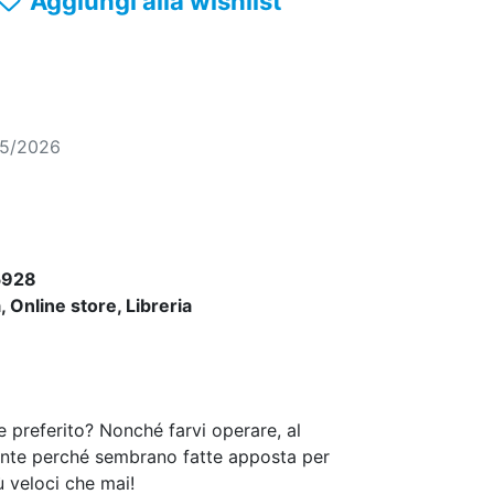
Aggiungi alla wishlist
05/2026
5928
 Online store, Libreria
e preferito? Nonché farvi operare, al
ulente perché sembrano fatte apposta per
iù veloci che mai!