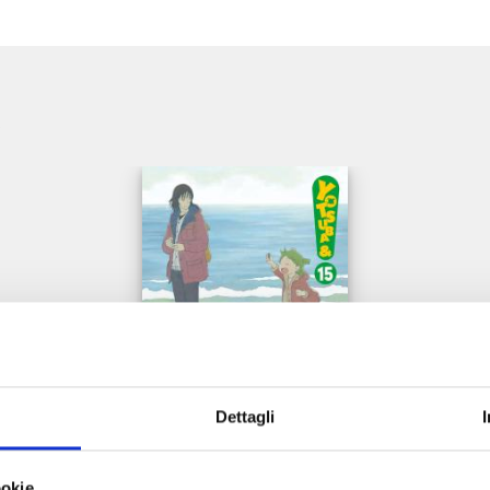
e
Dettagli
YOTSUBA&! n. 15
ookie