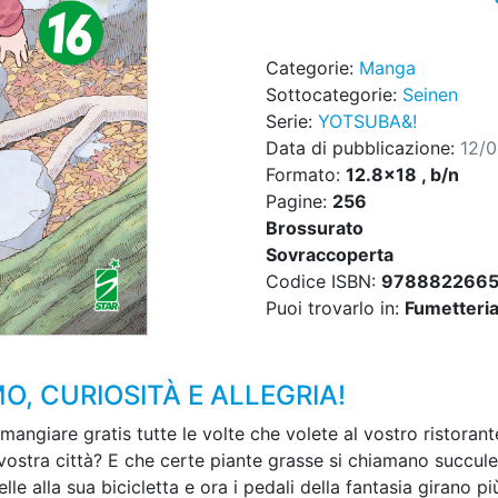
Categorie:
Manga
Sottocategorie:
Seinen
Serie:
YOTSUBA&!
Data di pubblicazione:
12/
Formato:
12.8x18 , b/n
Pagine:
256
Brossurato
Sovraccoperta
Codice ISBN:
978882266
Puoi trovarlo in:
Fumetteria,
, CURIOSITÀ E ALLEGRIA!
ngiare gratis tutte le volte che volete al vostro ristorant
la vostra città? E che certe piante grasse si chiamano succ
lle alla sua bicicletta e ora i pedali della fantasia girano p