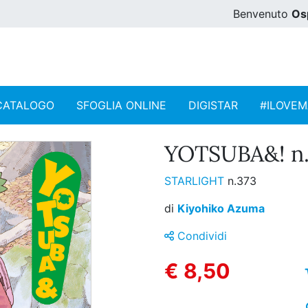
Benvenuto
Os
CATALOGO
SFOGLIA ONLINE
DIGISTAR
#ILOVE
YOTSUBA&! n.
STARLIGHT
n.373
di
Kiyohiko Azuma
Condividi
€ 8,50