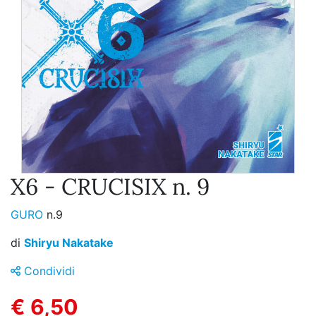
X6 - CRUCISIX n. 9
GURO
n.9
di
Shiryu Nakatake
Condividi
€ 6,50