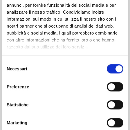
Altri volumi della serie
annunci, per fornire funzionalità dei social media e per
analizzare il nostro traffico. Condividiamo inoltre
informazioni sul modo in cui utilizza il nostro sito con i
nostri partner che si occupano di analisi dei dati web,
pubblicità e social media, i quali potrebbero combinarle
con altre informazioni che ha fornito loro o che hanno
raccolto dal suo utilizzo dei loro servizi.
Selezione
Necessari
del
consenso
Preferenze
Statistiche
X6 - CRUCISIX n. 15
Marketing
22/09/2026