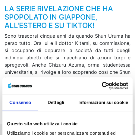
LA SERIE RIVELAZIONE CHE HA
SPOPOLATO IN GIAPPONE,
ALL'ESTERO E SU TIKTOK!
Sono trascorsi cinque anni da quando Shun Uruma ha
perso tutto. Ora lui e il dottor Kitami, su commissione,
si occupano di depurare la società da tutti quegli
individui abietti che si macchiano di azioni turpi e
spregevoli. Anche Chizuru Azuma, ormai studentessa
universitaria, si rivolge a loro scoprendo così che Shun
è ancora vivo. Il problema però è che il ragazzo
ricorda solamente il suo nome, ha cancellato ogni
memoria del passato... Ma forse sarà proprio Chizuru
la chiave che lo aiuterà a riportare alla luce la sua
Consenso
Dettagli
Informazioni sui cookie
unica ragione di vita: uccidere Kyo Shigoku!
Questo sito web utilizza i cookie
Utilizziamo i cookie per personalizzare contenuti ed