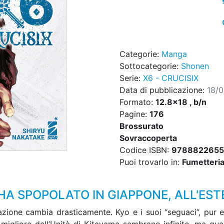
Categorie:
Manga
Sottocategorie:
Shonen
Serie:
X6 - CRUCISIX
Data di pubblicazione:
18/
Formato:
12.8x18 , b/n
Pagine:
176
Brossurato
Sovraccoperta
Codice ISBN:
9788822655
Puoi trovarlo in:
Fumetteria,
HA SPOPOLATO IN GIAPPONE, ALL'EST
tuazione cambia drasticamente. Kyo e i suoi “seguaci”, pu