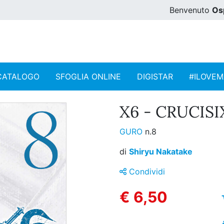
Benvenuto
Os
CATALOGO
SFOGLIA ONLINE
DIGISTAR
#ILOVE
X6 - CRUCISIX
GURO
n.8
di
Shiryu Nakatake
Condividi
€ 6,50