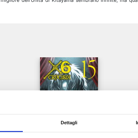
 migliore dell’Unità di Kitayama sembrano infinite, ma qua
e
Dettagli