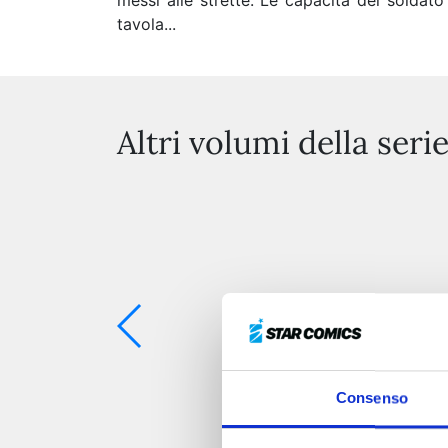
messi alle strette. Le capacità del soldato
tavola...
Altri volumi della seri
Consenso