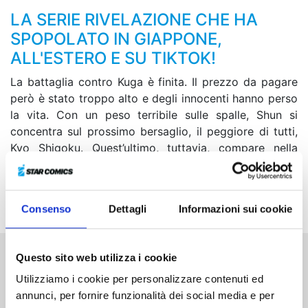
LA SERIE RIVELAZIONE CHE HA
SPOPOLATO IN GIAPPONE,
ALL'ESTERO E SU TIKTOK!
La battaglia contro Kuga è finita. Il prezzo da pagare
però è stato troppo alto e degli innocenti hanno perso
la vita. Con un peso terribile sulle spalle, Shun si
concentra sul prossimo bersaglio, il peggiore di tutti,
Kyo Shigoku. Quest’ultimo, tuttavia, compare nella
camera d’ospedale di Kakeru dopo che il ragazzo ha
ripreso conoscenza, mandando un chiaro messaggio:
non sarà facile eliminare un avversario come lui!
Consenso
Dettagli
Informazioni sui cookie
Questo sito web utilizza i cookie
Altri volumi della serie
Utilizziamo i cookie per personalizzare contenuti ed
annunci, per fornire funzionalità dei social media e per