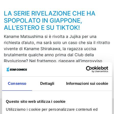
LA SERIE RIVELAZIONE CHE HA
SPOPOLATO IN GIAPPONE,
ALL'ESTERO E SU TIKTOK!
Kaname Matsushima si è rivolta a Jujika per una
richiesta d’aiuto, ma sarà solo un caso che sia il ritratto
vivente di Kaname Shirakawa, la ragazza uccisa
brutalmente qualche anno prima dal Club della
Rivoluzione? Nel frattempo, riappare all’improvviso
anche Jun Shirakawa, che invita Shun a unirsi al suo
piano di vendetta contro Shigoku. Una strana
sensazione, un forte sentore di trappola... Eppure Shun
Consenso
Dettagli
Informazioni sui cookie
decide comunque di gettarsi tra le fiamme...
Questo sito web utilizza i cookie
Utilizziamo i cookie per personalizzare contenuti ed