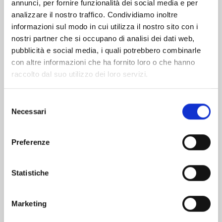
Altri volumi della serie
annunci, per fornire funzionalità dei social media e per
analizzare il nostro traffico. Condividiamo inoltre
informazioni sul modo in cui utilizza il nostro sito con i
nostri partner che si occupano di analisi dei dati web,
pubblicità e social media, i quali potrebbero combinarle
con altre informazioni che ha fornito loro o che hanno
raccolto dal suo utilizzo dei loro servizi.
Selezione
Necessari
del
consenso
Preferenze
X6 - CRUCISIX n. 15
Statistiche
Marketing
22/09/2026