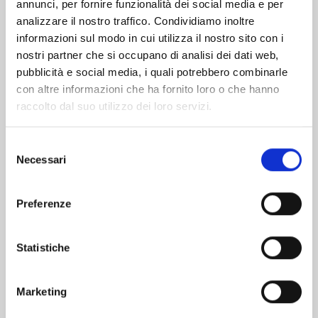
Altri volumi della serie
annunci, per fornire funzionalità dei social media e per
analizzare il nostro traffico. Condividiamo inoltre
informazioni sul modo in cui utilizza il nostro sito con i
nostri partner che si occupano di analisi dei dati web,
pubblicità e social media, i quali potrebbero combinarle
con altre informazioni che ha fornito loro o che hanno
raccolto dal suo utilizzo dei loro servizi.
Selezione
Necessari
del
consenso
Preferenze
X6 - CRUCISIX n. 15
Statistiche
Marketing
22/09/2026