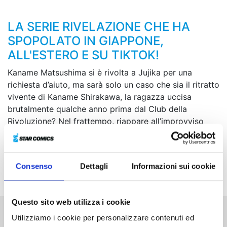
LA SERIE RIVELAZIONE CHE HA
SPOPOLATO IN GIAPPONE,
ALL'ESTERO E SU TIKTOK!
Kaname Matsushima si è rivolta a Jujika per una
richiesta d’aiuto, ma sarà solo un caso che sia il ritratto
vivente di Kaname Shirakawa, la ragazza uccisa
brutalmente qualche anno prima dal Club della
Rivoluzione? Nel frattempo, riappare all’improvviso
anche Jun Shirakawa, che invita Shun a unirsi al suo
piano di vendetta contro Shigoku. Una strana
sensazione, un forte sentore di trappola... Eppure Shun
Consenso
Dettagli
Informazioni sui cookie
decide comunque di gettarsi tra le fiamme...
Questo sito web utilizza i cookie
Utilizziamo i cookie per personalizzare contenuti ed