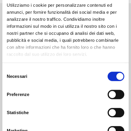
Utilizziamo i cookie per personalizzare contenuti ed
annunci, per fornire funzionalità dei social media e per
Altri volumi della serie
analizzare il nostro traffico. Condividiamo inoltre
informazioni sul modo in cui utilizza il nostro sito con i
nostri partner che si occupano di analisi dei dati web,
pubblicità e social media, i quali potrebbero combinarle
con altre informazioni che ha fornito loro o che hanno
raccolto dal suo utilizzo dei loro servizi.
Selezione
Necessari
del
consenso
Preferenze
Statistiche
X6 - CRUCISIX n. 15
Marketing