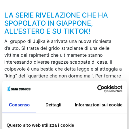
LA SERIE RIVELAZIONE CHE HA
SPOPOLATO IN GIAPPONE,
ALL'ESTERO E SU TIKTOK!
Al gruppo di Jujika è arrivata una nuova richiesta
d’aiuto. Si tratta del grido straziante di una delle
vittime dei rapimenti che ultimamente stanno
interessando diverse ragazze scappate di casa. Il
colpevole è una bestia che detta legge e si atteggia a
“king” del “quartiere che non dorme mai”. Per fermare
una volta per tutte le sue azioni malvagie, Shun e i suoi
compagni elaborano un piano. In seguito, il cellulare di
Ando, che Shun aveva preso sull’Isola della
Rivoluzione, inizia a squillare. Dall’altro capo del
Consenso
Dettagli
Informazioni sui cookie
telefono c’è un individuo del tutto inaspettato... Chi
sarà mai?!
Questo sito web utilizza i cookie