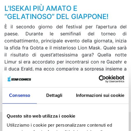
L'ISEKAI PIÙ AMATO E
“GELATINOSO” DEL GIAPPONE!
È il secondo giorno del festival per l’apertura del
paese. Durante le semifinali del torneo di
combattimento, principale evento della giornata, inizia
la sfida fra Gobta e il misterioso Lion Mask. Quale sarà
il risultato di quest’attesissima gara? Quella notte
Limur si era accordato per incontrarsi con re Gazehr e
il duca Erald, ma ecco comparire a sorpresa insieme a
quest’ultimo anche Elmesia, imperatrice di Sarion.
L’incontro si trasforma in un inaspettato “vertice
trilaterale” fra Limur, Gazehr ed Elmesia, ma quale sarà
Consenso
Dettagli
Informazioni sui cookie
la domanda rivolta a Limur dall’imperatrice?!
Questo sito web utilizza i cookie
Utilizziamo i cookie per personalizzare contenuti ed