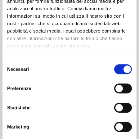
Altri volumi della serie
annunci, per fornire funzionalità dei social media e per
analizzare il nostro traffico. Condividiamo inoltre
informazioni sul modo in cui utilizza il nostro sito con i
nostri partner che si occupano di analisi dei dati web,
pubblicità e social media, i quali potrebbero combinarle
con altre informazioni che ha fornito loro o che hanno
raccolto dal suo utilizzo dei loro servizi.
Selezione
Necessari
del
consenso
Preferenze
VITA DA SLIME n. 29
Statistiche
01/09/2026
Marketing