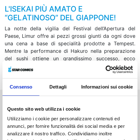
L'ISEKAI PIÙ AMATO E
“GELATINOSO” DEL GIAPPONE!
La notte della vigilia del Festival dell’Apertura del
Paese, Limur offre ai pezzi grossi giunti da ogni dove
una cena a base di specialità prodotte a Tempest.
Mentre la performance di Hakuro nella preparazione
del sushi ottiene un grandissimo successo, ecco
giungere un personaggio che fa spalancare gli occhi
persino al re dei nani… l’imperatrice di Sarion!
Consenso
Dettagli
Informazioni sui cookie
Altri volumi della serie
Questo sito web utilizza i cookie
Utilizziamo i cookie per personalizzare contenuti ed
annunci, per fornire funzionalità dei social media e per
analizzare il nostro traffico. Condividiamo inoltre