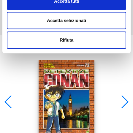
Accetta tutti
Mostra tutto
Accetta selezionati
Rifiuta
Se ti è piaciuto prova anche: