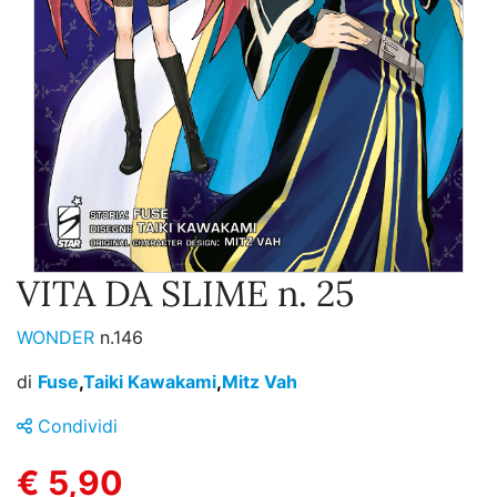
VITA DA SLIME n. 25
WONDER
n.146
di
Fuse
,
Taiki Kawakami
,
Mitz Vah
Condividi
€ 5,90