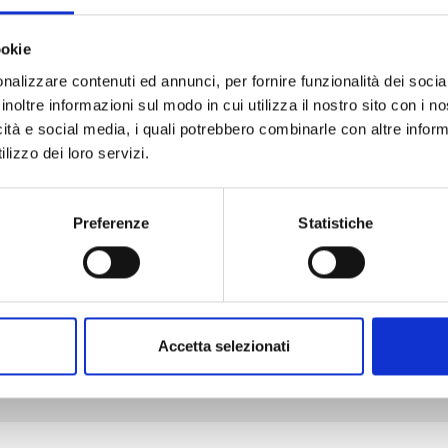
ookie
nalizzare contenuti ed annunci, per fornire funzionalità dei socia
VINLAND SAGA n. 29
inoltre informazioni sul modo in cui utilizza il nostro sito con i 
icità e social media, i quali potrebbero combinarle con altre inform
lizzo dei loro servizi.
05/05/2026
€ 7,50
Preferenze
Statistiche
Mostra tutto
Accetta selezionati