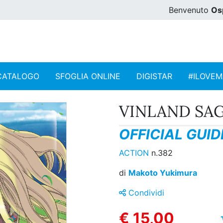
Benvenuto
Os
CATALOGO
SFOGLIA ONLINE
DIGISTAR
#ILOVE
VINLAND SA
OFFICIAL GUI
ACTION
n.382
di
Makoto Yukimura
Condividi
€ 15,00