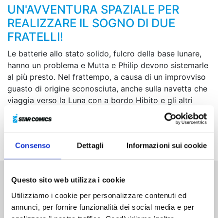
UN'AVVENTURA SPAZIALE PER
REALIZZARE IL SOGNO DI DUE
FRATELLI!
Le batterie allo stato solido, fulcro della base lunare,
hanno un problema e Mutta e Philip devono sistemarle
al più presto. Nel frattempo, a causa di un improvviso
guasto di origine sconosciuta, anche sulla navetta che
viaggia verso la Luna con a bordo Hibito e gli altri
membri dei Maxim 4 scatta lo stato d’emergenza.
Riusciranno i due fratelli a incontrarsi sulla Luna sani e
salvi?!
Consenso
Dettagli
Informazioni sui cookie
Questo sito web utilizza i cookie
Altri volumi della serie
Utilizziamo i cookie per personalizzare contenuti ed
annunci, per fornire funzionalità dei social media e per