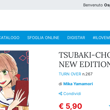
Benvenuto
Os
CATALOGO
SFOGLIA ONLINE
DIGISTAR
#ILOVE
TSUBAKI-CH
NEW EDITION 
TURN OVER
n.267
di
Mika Yamamori
Condividi
€ 5,90