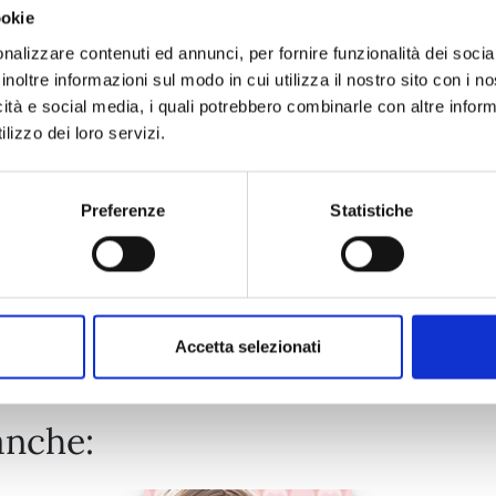
ookie
TSUBAKI-CHO LONELY PLANET NEW EDITION n. 14
nalizzare contenuti ed annunci, per fornire funzionalità dei socia
inoltre informazioni sul modo in cui utilizza il nostro sito con i 
icità e social media, i quali potrebbero combinarle con altre inform
22/11/2023
lizzo dei loro servizi.
€ 5,90
Preferenze
Statistiche
Mostra tutto
Accetta selezionati
anche: