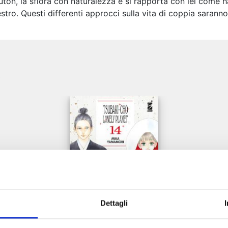
futon, la sfiora con naturalezza e si rapporta con lei come 
stro. Questi differenti approcci sulla vita di coppia sarann
e
Dettagli