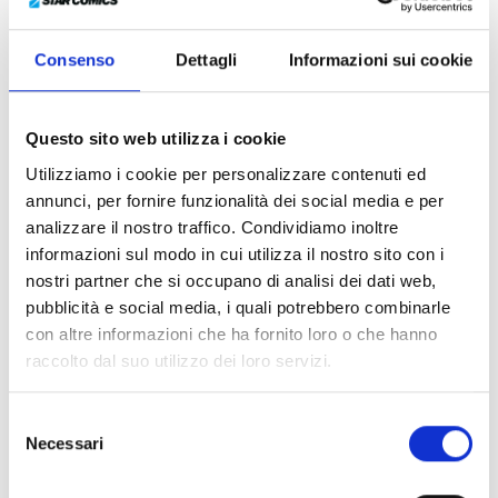
DIRETTAMENTE DA WEEKLY
SHONEN JUMP UNA SERIE
Consenso
Dettagli
Informazioni sui cookie
DIVERTENTE E ADRENALINICA SUL
SOGNO DI DIVENTARE MANGAKA!
Questo sito web utilizza i cookie
Quando tutto sembra irraggiungibile, ricordati di aprire
Utilizziamo i cookie per personalizzare contenuti ed
il forno a microonde! Teppei Sasaki è un giovane
annunci, per fornire funzionalità dei social media e per
mangaka trasferitosi a Tokyo per inseguire il suo
analizzare il nostro traffico. Condividiamo inoltre
sogno: ottenere una serie su “Weekly Shonen Jump”. Il
informazioni sul modo in cui utilizza il nostro sito con i
suo editor, però, continua a rifiutare ogni proposta e,
nostri partner che si occupano di analisi dei dati web,
proprio quando il ragazzo sta per mollare tutto, un
pubblicità e social media, i quali potrebbero combinarle
fulmine colpisce la sua casa e dentro al forno a
con altre informazioni che ha fornito loro o che hanno
microonde si materializza un numero di “Shonen
raccolto dal suo utilizzo dei loro servizi.
Jump” proveniente dal futuro! Il suo destino sta
finalmente per cambiare?!
Selezione
Direttamente da “Weekly Shonen Jump” un’opera
Necessari
del
divertente e adrenalinica sul sogno di diventare
consenso
mangaka! I due volumi che compongono la serie