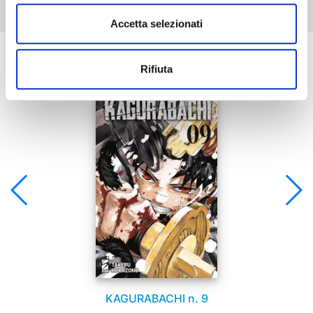
Accetta selezionati
Se ti è piaciuto prova anche:
Rifiuta
KAGURABACHI n. 9