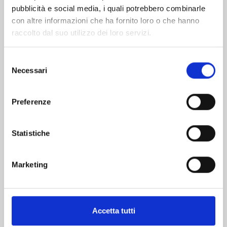
pubblicità e social media, i quali potrebbero combinarle
con altre informazioni che ha fornito loro o che hanno
raccolto dal suo utilizzo dei loro servizi.
Selezione
Necessari
del
consenso
THE JOJOLANDS n. 8
Preferenze
20/10/2026
Statistiche
€ 5,90
Marketing
Mostra tutto
Accetta tutti