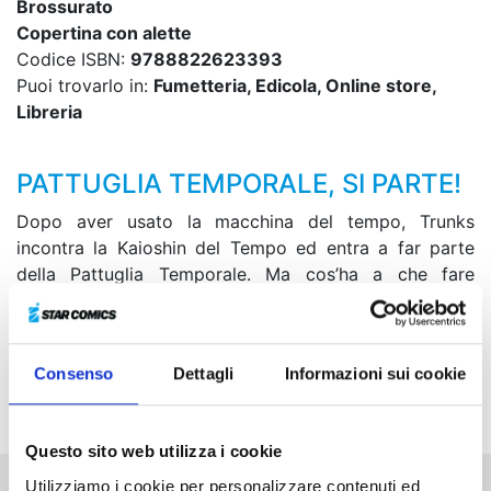
Brossurato
Copertina con alette
Codice ISBN:
9788822623393
Puoi trovarlo in:
Fumetteria, Edicola, Online store,
Libreria
PATTUGLIA TEMPORALE, SI PARTE!
Dopo aver usato la macchina del tempo, Trunks
incontra la Kaioshin del Tempo ed entra a far parte
della Pattuglia Temporale. Ma cos’ha a che fare
l’Oscuro Mondo Demoniaco con le anomalie
riscontrate nello spazio-tempo?
Tratto da un popolarissimo board game, il primo
Consenso
Dettagli
Informazioni sui cookie
volume della nuova miniserie targata
Dragon Ball
!
Questo sito web utilizza i cookie
Utilizziamo i cookie per personalizzare contenuti ed