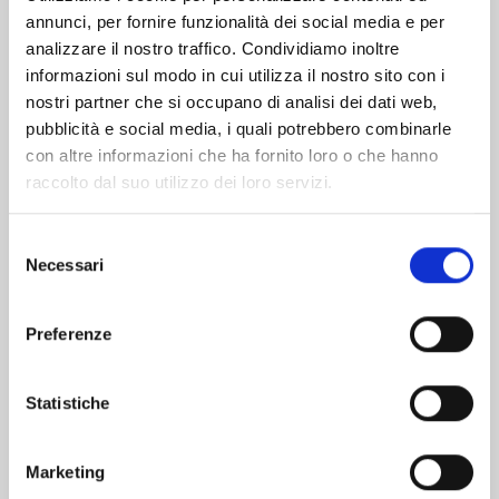
annunci, per fornire funzionalità dei social media e per
Altri volumi della serie
analizzare il nostro traffico. Condividiamo inoltre
informazioni sul modo in cui utilizza il nostro sito con i
nostri partner che si occupano di analisi dei dati web,
pubblicità e social media, i quali potrebbero combinarle
con altre informazioni che ha fornito loro o che hanno
raccolto dal suo utilizzo dei loro servizi.
Selezione
Necessari
del
consenso
Preferenze
Statistiche
SUPER DRAGON BALL HEROES - MISSIONE
NELL’OSCURO MONDO DEMONIACO n. 3
Marketing
21/07/2021