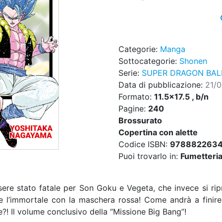
Categorie:
Manga
Sottocategorie:
Shonen
Serie:
SUPER DRAGON BALL 
Data di pubblicazione:
21/
Formato:
11.5x17.5 , b/n
Pagine:
240
Brossurato
Copertina con alette
Codice ISBN:
978882263
Puoi trovarlo in:
Fumetteria,
re stato fatale per Son Goku e Vegeta, che invece si rip
 l’immortale con la maschera rossa! Come andrà a finire
?! Il volume conclusivo della “Missione Big Bang”!