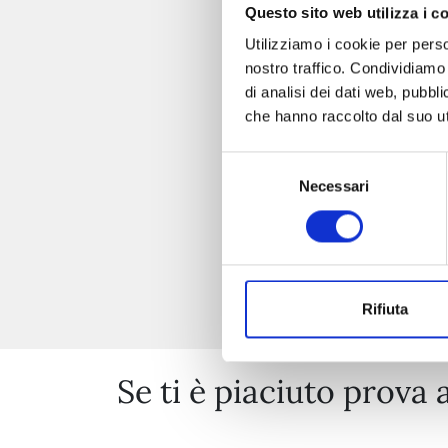
Questo sito web utilizza i c
Utilizziamo i cookie per perso
nostro traffico. Condividiamo 
di analisi dei dati web, pubbl
che hanno raccolto dal suo uti
Selezione
Necessari
del
consenso
Rifiuta
Se ti è piaciuto prova 