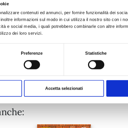
ookie
SUPER DRAGON BALL HEROES - BIG BANG MISSION!!! n. 2
nalizzare contenuti ed annunci, per fornire funzionalità dei socia
inoltre informazioni sul modo in cui utilizza il nostro sito con i 
icità e social media, i quali potrebbero combinarle con altre inform
23/03/2022
lizzo dei loro servizi.
€ 5,50
Preferenze
Statistiche
Mostra tutto
Accetta selezionati
anche: