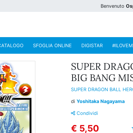
Benvenuto
Os
CATALOGO
SFOGLIA ONLINE
DIGISTAR
#ILOVE
SUPER DRAGO
BIG BANG MISS
SUPER DRAGON BALL HERO
di
Yoshitaka Nagayama
Condividi
€ 5,50