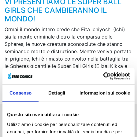
VI PRESENTIAMO LE SUPER BALL
GIRLS CHE CAMBIERANNO IL
MONDO!
Ormai il mondo intero crede che Eita Ichiyoshi (Ichi)
sia la mente criminale dietro la comparsa delle
Spheres, le nuove creature sconosciute che stanno
seminando morte e distruzione. Mentre veniva portato
in prigione, Ichi è rimasto coinvolto nella battaglia tra
le Spheres giganti e le Super Ball Girls (Eliza, Kikka e
Shuka) e ha perso la vita... Ma grazie a Eliza, che gli ha
dato un bacio pieno d’amore, i loro corpi si sono fusi e
Ichiyoshi si è rigenerato come la creatura più forte!
Consenso
Dettagli
Informazioni sui cookie
Questo sito web utilizza i cookie
Altri volumi della serie
Utilizziamo i cookie per personalizzare contenuti ed
annunci, per fornire funzionalità dei social media e per